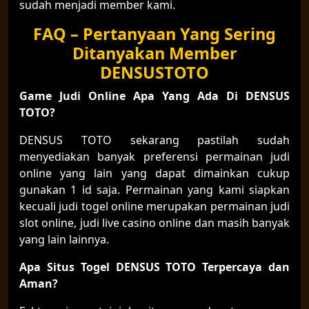
sudah menjadi member kami.
FAQ – Pertanyaan Yang Sering
Ditanyakan Member
DENSUSTOTO
Game Judi Online Apa Yang Ada Di DENSUS
TOTO?
DENSUS TOTO sekarang pastilah sudah
menyediakan banyak preferensi permainan judi
online yang lain yang dapat dimainkan cukup
gunakan 1 id saja. Permainan yang kami siapkan
kecuali judi togel online merupakan permainan judi
slot online, judi live casino online dan masih banyak
yang lain lainnya.
Apa Situs Togel DENSUS TOTO Terpercaya dan
Aman?