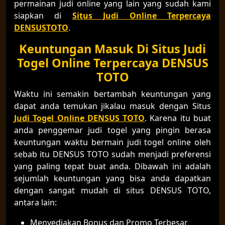
permainan judi online yang lain yang sudah kami
siapkan di
Situs Judi Online Terpercaya
DENSUSTOTO
.
Keuntungan Masuk Di Situs Judi
Togel Online Terpercaya DENSUS
TOTO
Waktu ini semakin bertambah keuntungan yang
dapat anda temukan jikalau masuk dengan Situs
Judi Togel Online DENSUS TOTO
. Karena itu buat
anda penggemar judi togel yang pingin berasa
keuntungan waktu bermain judi togel online oleh
sebab itu DENSUS TOTO sudah menjadi preferensi
yang paling tepat buat anda. Dibawah ini adalah
sejumlah keuntungan yang bisa anda dapatkan
dengan sangat mudah di situs DENSUS TOTO,
antara lain:
Menyediakan Bonus dan Promo Terbesar