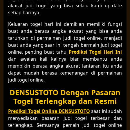
akurat judi togel yang bisa selalu kami up-date
setiap harinya.
Keluaran togel hari ini demikian memiliki fungsi
buat anda berasa angka akurat yang bisa anda
taruhkan di permainan judi togel online. menjadi
buat anda yang saar ini tengah bermain judi togel
online, penting buat tahu
Prediksi Togel Hari Ini
dan awalan kali kalinya biar membantu anda
membikin berasa angka akurat lantaran itu anda
dapat mudah berasa kemenangan di permainan
judi togel online.
DENSUSTOTO Dengan Pasaran
Togel Terlengkap dan Resmi
Prediksi Togel Online DENSUSTOTO
saat ini sudah
menyediakan pasaran judi togel terbesar dan
terlengkap. Semuanya pemain judi togel online