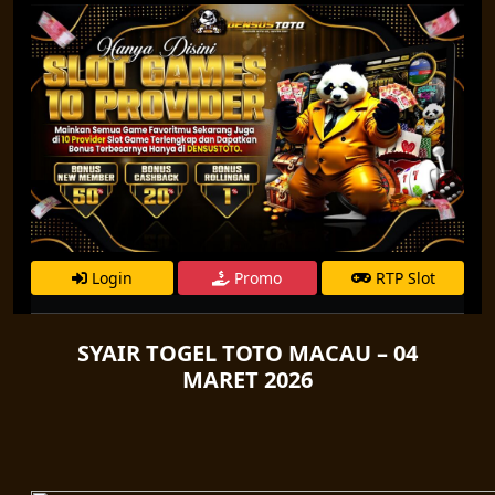
Login
Promo
RTP Slot
SYAIR TOGEL TOTO MACAU – 04
MARET 2026