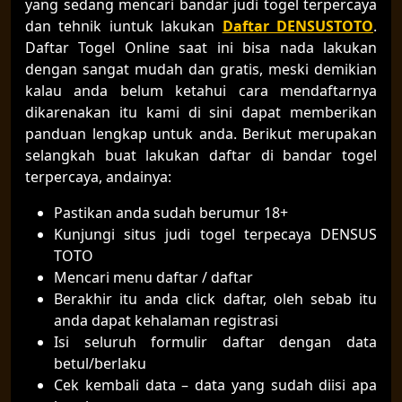
yang sedang mencari bandar judi togel terpercaya
dan tehnik iuntuk lakukan
Daftar DENSUSTOTO
.
Daftar Togel Online saat ini bisa nada lakukan
dengan sangat mudah dan gratis, meski demikian
kalau anda belum ketahui cara mendaftarnya
dikarenakan itu kami di sini dapat memberikan
panduan lengkap untuk anda. Berikut merupakan
selangkah buat lakukan daftar di bandar togel
terpercaya, andainya:
Pastikan anda sudah berumur 18+
Kunjungi situs judi togel terpecaya DENSUS
TOTO
Mencari menu daftar / daftar
Berakhir itu anda click daftar, oleh sebab itu
anda dapat kehalaman registrasi
Isi seluruh formulir daftar dengan data
betul/berlaku
Cek kembali data – data yang sudah diisi apa