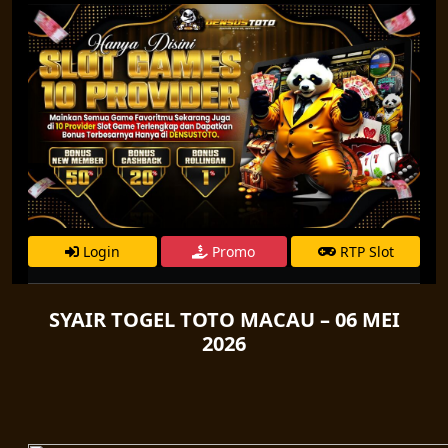
Login
Promo
RTP Slot
SYAIR TOGEL TOTO MACAU – 06 MEI
2026