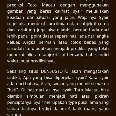
prediksi Toto Macau dengan menggunakan
gambar yang berisi kalimat syair melukiskan
keadaan dan situasi yang jalan. Wajarnya Syair
togel bisa menurut cara ilmiah atau subjektif cuma
dan terhitung juga bisa diambil berganti ada dari
lebih pada 1point dasar seperti hasil ada dari angka
keluar. Angka bermain atau colok bebas yang
sesudah itu dibuatkan menjadi prediksi yang telah
menurut pikiran subjektif ini bersama hati sendiri
waktu buat prediksinya.
Sekarang situs DENSUSTOTO akan mengatakan
sedikit, Apa yang bisa diperjelas syair? Kata syair
ada dari bahasa Arab, syu’ur yang memiliki makna
“hati”. Dilihat dari aslinya, syair Toto Macau bisa
diambil simpulan menjadi hati atau pikiran
penciptanya. Syair merupakan type puisi lama yang
setiap baitnya terdiri dalam 4 larik (baris) yang
serupa.