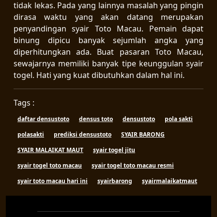
tidak lekas. Pada yang lainnya masalah yang pingin
dirasa waktu yang akan datang merupakan
penyandingan syair Toto Macau. Pemain dapat
binung dipicu banyak sejumlah angka yang
diperhitungkan ada. Buat pasaran Toto Macau,
sewajarnya memiliki banyak tipe keunggulan syair
togel. Hati yang kuat dibutuhkan dalam hal ini.
Tags :
daftar densustoto
densus toto
densustoto
pola sakti
polasakti
prediksi densustoto
SYAIR BARONG
SYAIR MALAIKAT MAUT
syair togel jitu
syair togel toto macau
syair togel toto macau resmi
syair toto macau hari ini
syairbarong
syairmalaikatmaut