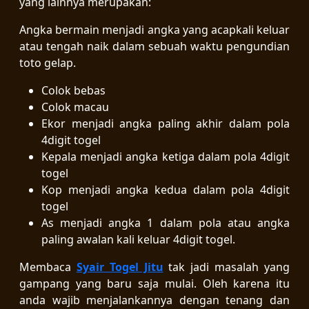
yang lainnya merupakan:
Angka bermain menjadi angka yang acapkali keluar
atau tengah naik dalam sebuah waktu pengundian
toto gelap.
Colok bebas
Colok macau
Ekor menjadi angka paling akhir dalam pola
4digit togel
Kepala menjadi angka ketiga dalam pola 4digit
togel
Kop menjadi angka kedua dalam pola 4digit
togel
As menjadi angka 1 dalam pola atau angka
paling awalan kali keluar 4digit togel.
Membaca
Syair Togel Jitu
tak jadi masalah yang
gampang yang baru saja mulai. Oleh karena itu
anda wajib menjalankannya dengan tenang dan