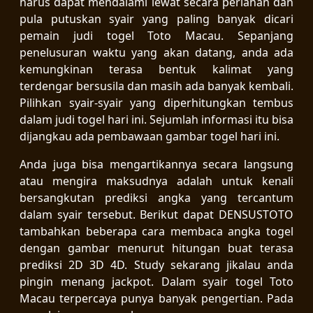
harus dapat mendalami lewat secara perlahan dan
pula putuskan syair yang paling banyak dicari
pemain judi togel Toto Macau. Sepanjang
penelusuran waktu yang akan datang, anda ada
kemungkinan terasa bentuk kalimat yang
terdengar bersusila dan masih ada banyak kembali.
Pilihkan syair-syair yang diperhitungkan tembus
dalam judi togel hari ini. Sejumlah informasi itu bisa
dijangkau ada pembawaan gambar togel hari ini.
Anda juga bisa mengartikannya secara langsung
atau mengira maksudnya adalah untuk kenali
bersangkutan prediksi angka yang tercantum
dalam syair tersebut. Berikut dapat DENSUSTOTO
tambahkan beberapa cara membaca angka togel
dengan gambar menurut hitungan buat terasa
prediksi 2D 3D 4D. Study sekarang jikalau anda
pingin menang jackpot. Dalam syair togel Toto
Macau terpercaya punya banyak pengertian. Pada