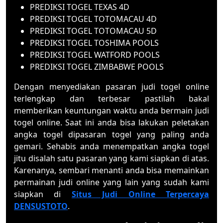
PREDIKSI TOGEL TEXAS 4D
PREDIKSI TOGEL TOTOMACAU 4D
PREDIKSI TOGEL TOTOMACAU 5D
PREDIKSI TOGEL TOSHIMA POOLS
PREDIKSI TOGEL WATFORD POOLS
PREDIKSI TOGEL ZIMBABWE POOLS
Dengan menyediakan pasaran judi togel online
terlengkap dan terbesar pastilah bakal
memberikan keuntungan waktu anda bermain judi
togel online. Saat ini anda bisa lakukan peletakan
angka togel dipasaran togel yang paling anda
gemari. Sehabis anda menempatkan angka togel
jitu disalah satu pasaran yang kami siapkan di atas.
Karenanya, sembari menanti anda bisa memainkan
permainan judi online yang lain yang sudah kami
siapkan di
Situs Judi Online Terpercaya
DENSUSTOTO
.