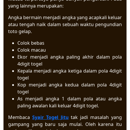
yang lainnya merupakan:
Angka bermain menjadi angka yang acapkali keluar
atau tengah naik dalam sebuah waktu pengundian
toto gelap.
Colok bebas
Colok macau
Ekor menjadi angka paling akhir dalam pola
4digit togel
Kepala menjadi angka ketiga dalam pola 4digit
togel
Kop menjadi angka kedua dalam pola 4digit
togel
As menjadi angka 1 dalam pola atau angka
paling awalan kali keluar 4digit togel.
Membaca
Syair Togel Jitu
tak jadi masalah yang
gampang yang baru saja mulai. Oleh karena itu