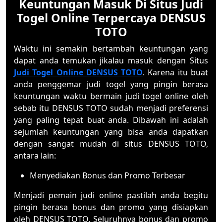
Keuntungan Masuk Di Situs Judi
Togel Online Terpercaya DENSUS
TOTO
Waktu ini semakin bertambah keuntungan yang
dapat anda temukan jikalau masuk dengan Situs
Judi Togel Online DENSUS TOTO
. Karena itu buat
anda penggemar judi togel yang pingin berasa
keuntungan waktu bermain judi togel online oleh
sebab itu DENSUS TOTO sudah menjadi preferensi
yang paling tepat buat anda. Dibawah ini adalah
sejumlah keuntungan yang bisa anda dapatkan
dengan sangat mudah di situs DENSUS TOTO,
antara lain:
Menyediakan Bonus dan Promo Terbesar
Menjadi pemain judi online pastilah anda begitu
pingin berasa bonus dan promo yang disiapkan
oleh DENSUS TOTO. Seluruhnya bonus dan promo