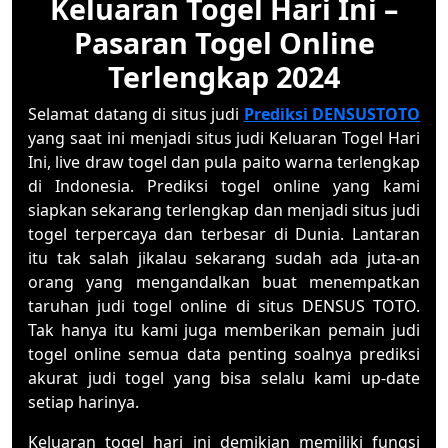
Keluaran Togel Hari Ini –
Pasaran Togel Online
Terlengkap 2024
Selamat datang di situs judi
Prediksi DENSUSTOTO
yang saat ini menjadi situs judi Keluaran Togel Hari
Ini, live draw togel dan pula paito warna terlengkap
di Indonesia. Prediksi togel online yang kami
siapkan sekarang terlengkap dan menjadi situs judi
togel terpercaya dan terbesar di Dunia. Lantaran
itu tak salah jikalau sekarang sudah ada juta-an
orang yang mengandalkan buat menempatkan
taruhan judi togel online di situs DENSUS TOTO.
Tak hanya itu kami juga memberikan pemain judi
togel online semua data penting soalnya prediksi
akurat judi togel yang bisa selalu kami up-date
setiap harinya.
Keluaran togel hari ini demikian memiliki fungsi