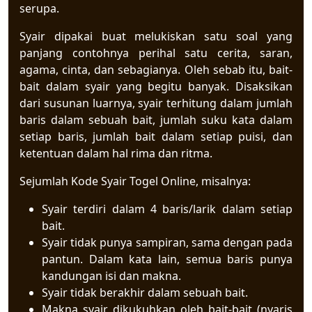
serupa.
Syair dipakai buat melukiskan satu soal yang
panjang contohnya perihal satu cerita, saran,
agama, cinta, dan sebagianya. Oleh sebab itu, bait-
bait dalam syair yang begitu banyak. Disaksikan
dari susunan luarnya, syair terhitung dalam jumlah
baris dalam sebuah bait, jumlah suku kata dalam
setiap baris, jumlah bait dalam setiap puisi, dan
ketentuan dalam hal rima dan ritma.
Sejumlah Kode Syair Togel Online, misalnya:
Syair terdiri dalam 4 baris/larik dalam setiap
bait.
Syair tidak punya sampiran, sama dengan pada
pantun. Dalam kata lain, semua baris punya
kandungan isi dan makna.
Syair tidak berakhir dalam sebuah bait.
Makna syair dikukuhkan oleh bait-bait (nyaris