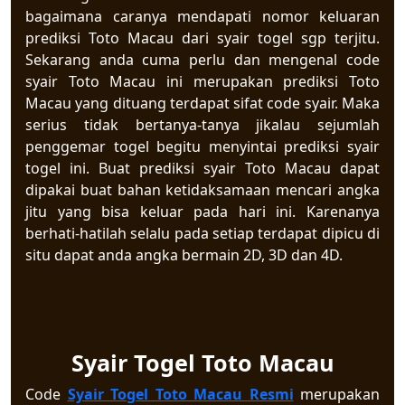
bagaimana caranya mendapati nomor keluaran
prediksi Toto Macau dari syair togel sgp terjitu.
Sekarang anda cuma perlu dan mengenal code
syair Toto Macau ini merupakan prediksi Toto
Macau yang dituang terdapat sifat code syair. Maka
serius tidak bertanya-tanya jikalau sejumlah
penggemar togel begitu menyintai prediksi syair
togel ini. Buat prediksi syair Toto Macau dapat
dipakai buat bahan ketidaksamaan mencari angka
jitu yang bisa keluar pada hari ini. Karenanya
berhati-hatilah selalu pada setiap terdapat dipicu di
situ dapat anda angka bermain 2D, 3D dan 4D.
Syair Togel Toto Macau
Code
Syair Togel Toto Macau Resmi
merupakan