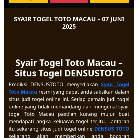
SYAIR TOGEL TOTO MACAU – 07 JUNI
2025
Syair Togel Toto Macau –
Situs Togel DENSUSTOTO
Prediksi DENSUSTOTO menyediakan
Syair Togel
Toto Macau
resmi yang dapat anda saksikan dalam
situs judi togel online ini. Setiap pemain judi togel
online yang tidak memandang dan mengenal syair
togel Toto Macau pastilah kurang mujur buat
mendapati angka keluaran togel terjitu. Lantaran
itu sekarang situs judi togel online
DENSUS TOTO
sekarang akan memberikan anda bocoran