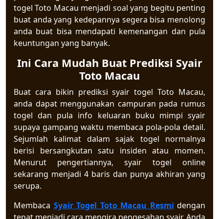
togel Toto Macau menjadi soal yang begitu penting
buat anda yang kedepannya segera bisa menolong
anda buat bisa mendapati kemenangan dan pula
keuntungan yang banyak.
Ini Cara Mudah Buat Prediksi Syair
Toto Macau
Buat cara bikin prediksi syair togel Toto Macau,
anda dapat menggunakan campuran pada rumus
togel dan pula info keluaran buku mimpi syair
supaya gampang waktu membaca pola-pola detail.
Sejumlah kalimat dalam sajak togel normalnya
berisi bersangkutan satu insiden atau momen.
Menurut pengertiannya, syair togel online
sekarang menjadi 4 baris dan punya akhiran yang
serupa.
Membaca
Syair Togel Toto Macau Resmi
dengan
tepat menjadi cara mengira pengesahan syair. Anda