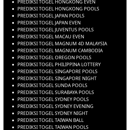
PREDIKSI TOGEL HONGKONG EVEN
PREDIKSI TOGEL HONGKONG POOLS
PREDIKSI TOGEL JAPAN POOLS
PREDIKSI TOGEL JAPAN EVEN
PREDIKSI TOGEL JUVENTUS POOLS
PREDIKSI TOGEL MACAU EVEN
PREDIKSI TOGEL MAGNUM 4D MALAYSIA
PREDIKSI TOGEL MAGNUM CAMBODIA
PREDIKSI TOGEL OREGON POOLS
PREDIKSI TOGEL PHILIPPINA LOTTERY
PREDIKSI TOGEL SINGAPORE POOLS
PREDIKSI TOGEL SINGAPORE NIGHT
PREDIKSI TOGEL SUNDA POOLS
PREDIKSI TOGEL SURABAYA POOLS
PREDIKSI TOGEL SYDNEY POOLS
PREDIKSI TOGEL SYDNEY EVENING
PREDIKSI TOGEL SYDNEY NIGHT
PREDIKSI TOGEL TAIWAN BALL
PREDIKSI TOGEL TAIWAN POOLS