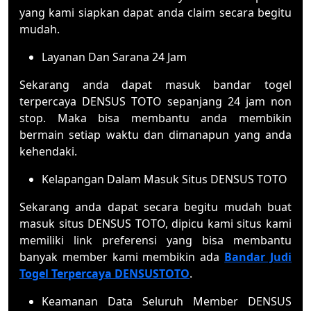
yang kami siapkan dapat anda claim secara begitu
mudah.
Layanan Dan Sarana 24 Jam
Sekarang anda dapat masuk bandar togel
terpercaya DENSUS TOTO sepanjang 24 jam non
stop. Maka bisa membantu anda membikin
bermain setiap waktu dan dimanapun yang anda
kehendaki.
Kelapangan Dalam Masuk Situs DENSUS TOTO
Sekarang anda dapat secara begitu mudah buat
masuk situs DENSUS TOTO, dipicu kami situs kami
memiliki link preferensi yang bisa membantu
banyak member kami membikin ada
Bandar Judi
Togel Terpercaya DENSUSTOTO
.
Keamanan Data Seluruh Member DENSUS