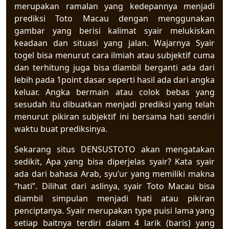
merupakan ramalan yang kedepannya menjadi
prediksi Toto Macau dengan menggunakan
gambar yang berisi kalimat syair melukiskan
keadaan dan situasi yang jalan. Wajarnya Syair
togel bisa menurut cara ilmiah atau subjektif cuma
dan terhitung juga bisa diambil berganti ada dari
lebih pada 1point dasar seperti hasil ada dari angka
keluar. Angka bermain atau colok bebas yang
sesudah itu dibuatkan menjadi prediksi yang telah
menurut pikiran subjektif ini bersama hati sendiri
waktu buat prediksinya.
Sekarang situs DENSUSTOTO akan mengatakan
sedikit, Apa yang bisa diperjelas syair? Kata syair
ada dari bahasa Arab, syu’ur yang memiliki makna
“hati”. Dilihat dari aslinya, syair Toto Macau bisa
diambil simpulan menjadi hati atau pikiran
penciptanya. Syair merupakan type puisi lama yang
setiap baitnya terdiri dalam 4 larik (baris) yang