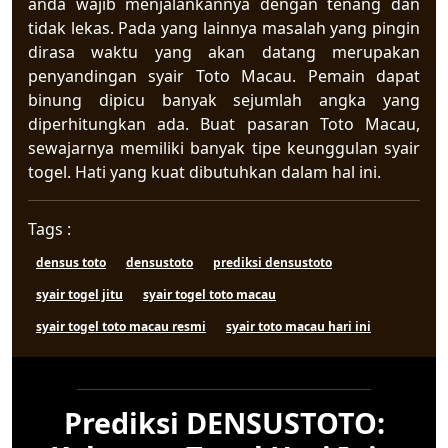
anda wajib menjalankannya dengan tenang dan
tidak lekas. Pada yang lainnya masalah yang pingin
dirasa waktu yang akan datang merupakan
penyandingan syair Toto Macau. Pemain dapat
binung dipicu banyak sejumlah angka yang
diperhitungkan ada. Buat pasaran Toto Macau,
sewajarnya memiliki banyak tipe keunggulan syair
togel. Hati yang kuat dibutuhkan dalam hal ini.
Tags :
densus toto
densustoto
prediksi densustoto
syair togel jitu
syair togel toto macau
syair togel toto macau resmi
syair toto macau hari ini
Prediksi DENSUSTOTO: