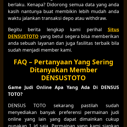
berlaku. Kenapa? Didorong semua data yang anda
kasih nantunya buat membikin lebih mudah anda
waktu jalankan transaksi depo atau withdraw.
Begitu berita lengkap kami perihal
Situs
DENSUSTOTO
yang betul segera bisa memberikan
anda sebuah layanan dan juga fasilitas terbaik bila
sudah menjadi member kami.
FAQ – Pertanyaan Yang Sering
Ditanyakan Member
DENSUSTOTO
Game Judi Online Apa Yang Ada Di DENSUS
TOTO?
DENSUS TOTO sekarang pastilah sudah
menyediakan banyak preferensi permainan judi
online yang lain yang dapat dimainkan cukup
gunakan 1 id saja. Permainan yang kami siapkan