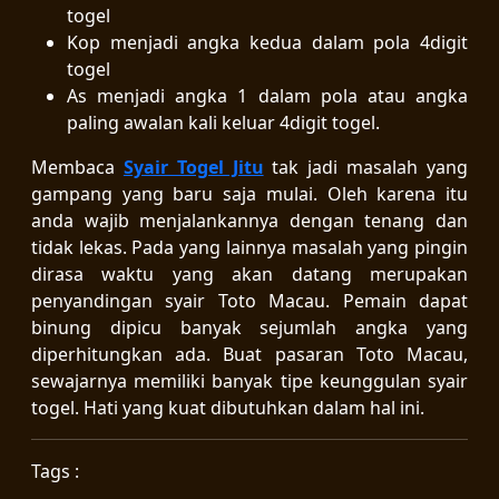
togel
Kop menjadi angka kedua dalam pola 4digit
togel
As menjadi angka 1 dalam pola atau angka
paling awalan kali keluar 4digit togel.
Membaca
Syair Togel Jitu
tak jadi masalah yang
gampang yang baru saja mulai. Oleh karena itu
anda wajib menjalankannya dengan tenang dan
tidak lekas. Pada yang lainnya masalah yang pingin
dirasa waktu yang akan datang merupakan
penyandingan syair Toto Macau. Pemain dapat
binung dipicu banyak sejumlah angka yang
diperhitungkan ada. Buat pasaran Toto Macau,
sewajarnya memiliki banyak tipe keunggulan syair
togel. Hati yang kuat dibutuhkan dalam hal ini.
Tags :