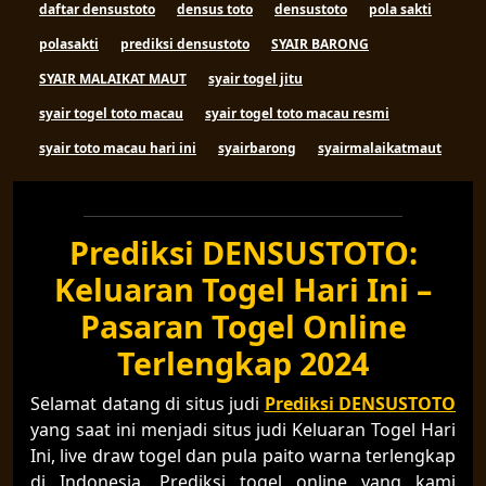
daftar densustoto
densus toto
densustoto
pola sakti
polasakti
prediksi densustoto
SYAIR BARONG
SYAIR MALAIKAT MAUT
syair togel jitu
syair togel toto macau
syair togel toto macau resmi
syair toto macau hari ini
syairbarong
syairmalaikatmaut
Prediksi DENSUSTOTO:
Keluaran Togel Hari Ini –
Pasaran Togel Online
Terlengkap 2024
Selamat datang di situs judi
Prediksi DENSUSTOTO
yang saat ini menjadi situs judi Keluaran Togel Hari
Ini, live draw togel dan pula paito warna terlengkap
di Indonesia. Prediksi togel online yang kami