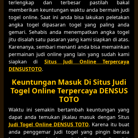
terlengkap dan terbesar pastilah bakal
memberikan keuntungan waktu anda bermain judi
togel online. Saat ini anda bisa lakukan peletakan
angka togel dipasaran togel yang paling anda
gemari. Sehabis anda menempatkan angka togel
jitu disalah satu pasaran yang kami siapkan di atas.
Karenanya, sembari menanti anda bisa memainkan
permainan judi online yang lain yang sudah kami
siapkan di
Situs Judi Online Terpercaya
DENSUSTOTO
.
Keuntungan Masuk Di Situs Judi
Togel Online Terpercaya DENSUS
TOTO
Waktu ini semakin bertambah keuntungan yang
dapat anda temukan jikalau masuk dengan Situs
Judi Togel Online DENSUS TOTO
. Karena itu buat
anda penggemar judi togel yang pingin berasa