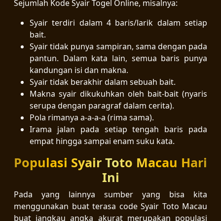
Sejumlah Kode Syair Togel Online, misalnya:
Syair terdiri dalam 4 baris/larik dalam setiap
bait.
Syair tidak punya sampiran, sama dengan pada
pantun. Dalam kata lain, semua baris punya
kandungan isi dan makna.
Syair tidak berakhir dalam sebuah bait.
Makna syair dikukuhkan oleh bait-bait (nyaris
serupa dengan paragraf dalam cerita).
Pola rimanya a-a-a-a (rima sama).
Irama jalan pada setiap tengah baris pada
empat hingga sampai enam suku kata.
Populasi Syair Toto Macau Hari
Ini
Pada yang lainnya sumber yang bisa kita
menggunakan buat terasa code Syair Toto Macau
buat jangkau angka akurat merupakan populasi