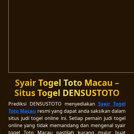
Syair Togel Toto Macau –
Situs Togel DENSUSTOTO
Prediksi DENSUSTOTO menyediakan
Syair Togel
Toto Macau
resmi yang dapat anda saksikan dalam
situs judi togel online ini. Setiap pemain judi togel
online yang tidak memandang dan mengenal syair
togel Toto Macau pastilah kurang mujur buat