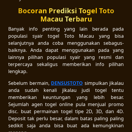
Bocoran Prediksi Togel Toto
Macau Terbaru
Banyak info penting yang lain berada pada
populasi syair togel Toto Macau yang bisa
selanjutnya anda coba menggunakan sebagus-
baiknya. Anda dapat menggunakan pada yang
lainnya pilihan populasi syair yang resmi dan
terpercaya sekaligus memberikan info pilihan
lengkap.
Sebelum bermain,
DENSUSTOTO
simpulkan jikalau
anda sudah kenali jikalau judi togel tentu
memberikan keuntungan yang lebih besar.
Sejumlah agen togel online pula menjual promo
disc. buat permainan togel tipe 2D, 3D, dan 4D.
Deposit tak perlu besar, dalam batas paling paling
sedikit saja anda bisa buat ada kemungkinan