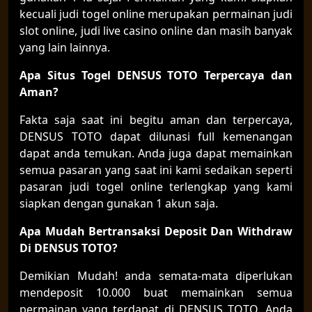
kecuali judi togel online merupakan permainan judi
slot online, judi live casino online dan masih banyak
yang lain lainnya.
Apa Situs Togel DENSUS TOTO Terpercaya dan
Aman?
Fakta saja saat ini begitu aman dan terpercaya,
DENSUS TOTO dapat dilunasi full kemenangan
dapat anda temukan. Anda juga dapat memainkan
semua pasaran yang saat ini kami sedaikan seperti
pasaran judi togel online terlengkap yang kami
siapkan dengan gunakan 1 akun saja.
Apa Mudah
Bert
ransaksi Deposit Dan Withdraw
Di DENSUS TOTO?
Demikian Mudah! anda semata-mata diperlukan
mendeposit 10.000 buat memainkan semua
permainan yang terdapat di DENSUS TOTO. Anda