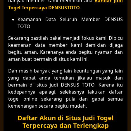
banyak member kami membikin ada
Bandar Judi
Togel Terpercaya DENSUSTOTO
.
Keamanan Data Seluruh Member DENSUS
TOTO
Sekarang pastilah bakal menjadi fokus kami. Dipicu
keamanan data member kami demikian dijaga
begitu aman. Karenanya anda begitu nyaman dan
aman buat bermain di situs kami ini.
Dan masih banyak yang lain keuntungan yang lain
yang dapat anda temukan jikalau masuk dan
bermain di situs judi DENSUS TOTO. Karena itu
kedepannya apalagi, selekasnya lakukan daftar
togel online sekarang pula dan gapai semua
kemenangan secara begitu mudah.
Daftar Akun di Situs Judi Togel
Terpercaya dan Terlengkap