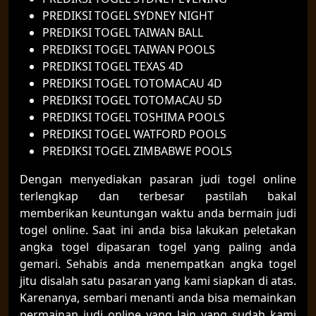
PREDIKSI TOGEL SYDNEY NIGHT
PREDIKSI TOGEL TAIWAN BALL
PREDIKSI TOGEL TAIWAN POOLS
PREDIKSI TOGEL TEXAS 4D
PREDIKSI TOGEL TOTOMACAU 4D
PREDIKSI TOGEL TOTOMACAU 5D
PREDIKSI TOGEL TOSHIMA POOLS
PREDIKSI TOGEL WATFORD POOLS
PREDIKSI TOGEL ZIMBABWE POOLS
Dengan menyediakan pasaran judi togel online
terlengkap dan terbesar pastilah bakal
memberikan keuntungan waktu anda bermain judi
togel online. Saat ini anda bisa lakukan peletakan
angka togel dipasaran togel yang paling anda
gemari. Sehabis anda menempatkan angka togel
jitu disalah satu pasaran yang kami siapkan di atas.
Karenanya, sembari menanti anda bisa memainkan
permainan judi online yang lain yang sudah kami