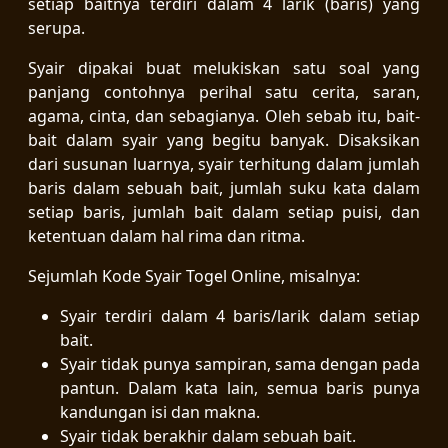
setiap baitnya terdiri dalam 4 larik (baris) yang
serupa.
Syair dipakai buat melukiskan satu soal yang
panjang contohnya perihal satu cerita, saran,
agama, cinta, dan sebagianya. Oleh sebab itu, bait-
bait dalam syair yang begitu banyak. Disaksikan
dari susunan luarnya, syair terhitung dalam jumlah
baris dalam sebuah bait, jumlah suku kata dalam
setiap baris, jumlah bait dalam setiap puisi, dan
ketentuan dalam hal rima dan ritma.
Sejumlah Kode Syair Togel Online, misalnya:
Syair terdiri dalam 4 baris/larik dalam setiap
bait.
Syair tidak punya sampiran, sama dengan pada
pantun. Dalam kata lain, semua baris punya
kandungan isi dan makna.
Syair tidak berakhir dalam sebuah bait.