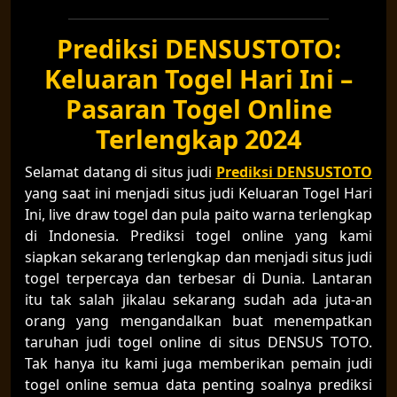
Prediksi DENSUSTOTO:
Keluaran Togel Hari Ini –
Pasaran Togel Online
Terlengkap 2024
Selamat datang di situs judi
Prediksi DENSUSTOTO
yang saat ini menjadi situs judi Keluaran Togel Hari
Ini, live draw togel dan pula paito warna terlengkap
di Indonesia. Prediksi togel online yang kami
siapkan sekarang terlengkap dan menjadi situs judi
togel terpercaya dan terbesar di Dunia. Lantaran
itu tak salah jikalau sekarang sudah ada juta-an
orang yang mengandalkan buat menempatkan
taruhan judi togel online di situs DENSUS TOTO.
Tak hanya itu kami juga memberikan pemain judi
togel online semua data penting soalnya prediksi