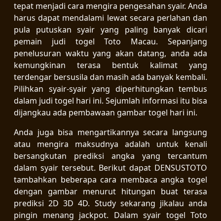
tepat menjadi cara mengira pengesahan syair. Anda
harus dapat mendalami lewat secara perlahan dan
pula putuskan syair yang paling banyak dicari
pemain judi togel Toto Macau. Sepanjang
penelusuran waktu yang akan datang, anda ada
kemungkinan terasa bentuk kalimat yang
terdengar bersusila dan masih ada banyak kembali.
Pilihkan syair-syair yang diperhitungkan tembus
dalam judi togel hari ini. Sejumlah informasi itu bisa
dijangkau ada pembawaan gambar togel hari ini.
Anda juga bisa mengartikannya secara langsung
atau mengira maksudnya adalah untuk kenali
bersangkutan prediksi angka yang tercantum
dalam syair tersebut. Berikut dapat DENSUSTOTO
tambahkan beberapa cara membaca angka togel
dengan gambar menurut hitungan buat terasa
prediksi 2D 3D 4D. Study sekarang jikalau anda
pingin menang jackpot. Dalam syair togel Toto