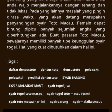
anda wajib menjalankannya dengan tenang dan
tidak lekas. Pada yang lainnya masalah yang pingin
dirasa waktu yang akan datang merupakan
penyandingan syair Toto Macau. Pemain dapat
binung dipicu banyak sejumlah angka yang
diperhitungkan ada. Buat pasaran Toto Macau,
sewajarnya memiliki banyak tipe keunggulan syair
togel. Hati yang kuat dibutuhkan dalam hal ini.
Tags :
daftar densustoto
densus toto
densustoto
pola sakti
polasakti
prediksi densustoto
SYAIR BARONG
SYAIR MALAIKAT MAUT
syair togel jitu
syair togel toto macau
syair togel toto macau resmi
syair toto macau hari ini
syairbarong
syairmalaikatmaut