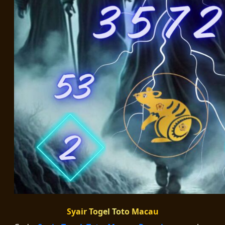
Syair Togel Toto Macau