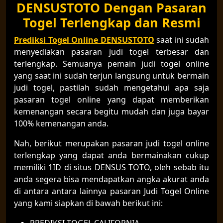
DENSUSTOTO Dengan Pasaran
Togel Terlengkap dan Resmi
Prediksi Togel Online DENSUSTOTO
saat ini sudah
menyediakan pasaran judi togel terbesar dan
terlengkap. Semuanya pemain judi togel online
yang saat ini sudah terjun langsung untuk bermain
judi togel, pastilah sudah mengetahui apa saja
pasaran togel online yang dapat memberikan
kemenangan secara begitu mudah dan juga bayar
100% kemenangan anda.
Nah, berikut merupakan pasaran judi togel online
terlengkap yang dapat anda bermainakan cukup
memiliki 1ID di situs DENSUS TOTO, oleh sebab itu
anda segera bisa mendapatkan angka akurat anda
di antara antara lainnya pasaran Judi Togel Online
yang kami siapkan di bawah berikut ini:
PREDIKSI TOGEL CALIFORNIA