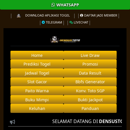
WHATSAPP
DOWNLOAD APLIKASI TOGEL
DAFTAR JADI MEMBER
TELEGRAM
LIVECHAT
Home
Live Draw
Prediksi Togel
Promosi
Jadwal Togel
Data Result
Slot Gacor
Bbfs Generator
Paito Warna
Konv. Toto SGP
Buku Mimpi
Bukti Jackpot
Keluhan
Panduan
SELAMAT DATANG DI
DENSUSTOTO
AGEN