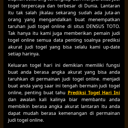
togel terpercaya dan terbesar di Dunia. Lantaran
itu tak salah jikalau sekarang sudah ada juta-an
orang yang mengandalkan buat menempatkan
taruhan judi togel online di situs DENSUS TOTO.
Tak hanya itu kami juga memberikan pemain judi
togel online semua data penting soalnya prediksi
akurat judi togel yang bisa selalu kami up-date
setiap harinya.
Keluaran togel hari ini demikian memiliki fungsi
buat anda berasa angka akurat yang bisa anda
taruhkan di permainan judi togel online. menjadi
buat anda yang saar ini tengah bermain judi togel
online, penting buat tahu
Prediksi Togel Hari Ini
dan awalan kali kalinya biar membantu anda
membikin berasa angka akurat lantaran itu anda
dapat mudah berasa kemenangan di permainan
judi togel online.