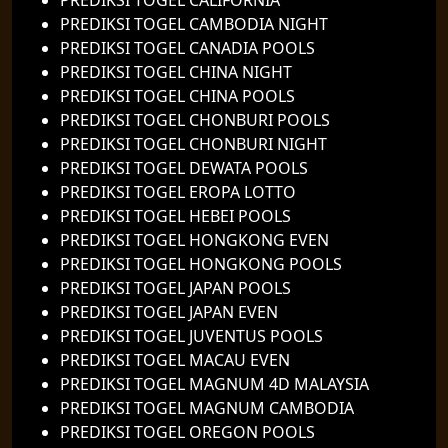
PREDIKSI TOGEL CAMBODIA NIGHT
PREDIKSI TOGEL CANADIA POOLS
PREDIKSI TOGEL CHINA NIGHT
PREDIKSI TOGEL CHINA POOLS
PREDIKSI TOGEL CHONBURI POOLS
PREDIKSI TOGEL CHONBURI NIGHT
PREDIKSI TOGEL DEWATA POOLS
PREDIKSI TOGEL EROPA LOTTO
PREDIKSI TOGEL HEBEI POOLS
PREDIKSI TOGEL HONGKONG EVEN
PREDIKSI TOGEL HONGKONG POOLS
PREDIKSI TOGEL JAPAN POOLS
PREDIKSI TOGEL JAPAN EVEN
PREDIKSI TOGEL JUVENTUS POOLS
PREDIKSI TOGEL MACAU EVEN
PREDIKSI TOGEL MAGNUM 4D MALAYSIA
PREDIKSI TOGEL MAGNUM CAMBODIA
PREDIKSI TOGEL OREGON POOLS