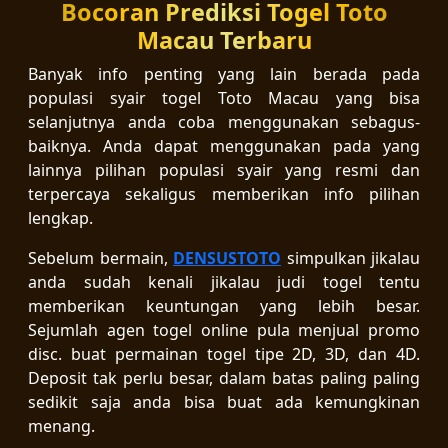
Bocoran Prediksi Togel Toto
Macau Terbaru
Banyak info penting yang lain berada pada
populasi syair togel Toto Macau yang bisa
selanjutnya anda coba menggunakan sebagus-
baiknya. Anda dapat menggunakan pada yang
lainnya pilihan populasi syair yang resmi dan
terpercaya sekaligus memberikan info pilihan
lengkap.
Sebelum bermain,
DENSUSTOTO
simpulkan jikalau
anda sudah kenali jikalau judi togel tentu
memberikan keuntungan yang lebih besar.
Sejumlah agen togel online pula menjual promo
disc. buat permainan togel tipe 2D, 3D, dan 4D.
Deposit tak perlu besar, dalam batas paling paling
sedikit saja anda bisa buat ada kemungkinan
menang.