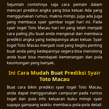
Sejumlah contohnya saja cara pemain dalam
mencari prediksi angka yang bisa keluar. Ada yang
menggunakan rumus, makna mimpi, juga ada juga
yang membaca syair gambar togel hari ini. Pada
syair togel Toto Macau hari ini yang telah menjadi
cara paling jitu buat anda mengenal dan membaca
prediksi angka yang kedepannya akan keluar. Syair
togel Toto Macau menjadi soal yang begitu penting
buat anda yang kedepannya segera bisa menolong
anda buat bisa mendapati kemenangan dan pula
keuntungan yang banyak.
Ini Cara Mudah Buat Prediksi Syair
Toto Macau
Buat cara bikin prediksi syair togel Toto Macau,
anda dapat menggunakan campuran pada rumus
togel dan pula info keluaran buku mimpi syair
supaya gampang waktu membaca pola-pola detail.