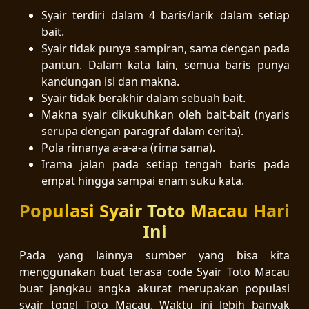
Syair terdiri dalam 4 baris/larik dalam setiap
bait.
Syair tidak punya sampiran, sama dengan pada
pantun. Dalam kata lain, semua baris punya
kandungan isi dan makna.
Syair tidak berakhir dalam sebuah bait.
Makna syair dikukuhkan oleh bait-bait (nyaris
serupa dengan paragraf dalam cerita).
Pola rimanya a-a-a-a (rima sama).
Irama jalan pada setiap tengah baris pada
empat hingga sampai enam suku kata.
Populasi Syair Toto Macau Hari
Ini
Pada yang lainnya sumber yang bisa kita
menggunakan buat terasa code Syair Toto Macau
buat jangkau angka akurat merupakan populasi
syair togel Toto Macau. Waktu ini lebih banyak