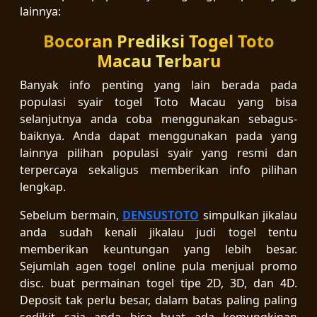
lainnya:
Bocoran Prediksi Togel Toto
Macau Terbaru
Banyak info penting yang lain berada pada
populasi syair togel Toto Macau yang bisa
selanjutnya anda coba menggunakan sebagus-
baiknya. Anda dapat menggunakan pada yang
lainnya pilihan populasi syair yang resmi dan
terpercaya sekaligus memberikan info pilihan
lengkap.
Sebelum bermain,
DENSUSTOTO
simpulkan jikalau
anda sudah kenali jikalau judi togel tentu
memberikan keuntungan yang lebih besar.
Sejumlah agen togel online pula menjual promo
disc. buat permainan togel tipe 2D, 3D, dan 4D.
Deposit tak perlu besar, dalam batas paling paling
sedikit saja anda bisa buat ada kemungkinan