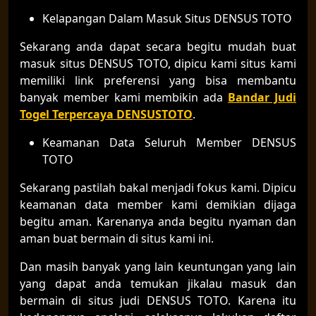
Kelapangan Dalam Masuk Situs DENSUS TOTO
Sekarang anda dapat secara begitu mudah buat
masuk situs DENSUS TOTO, dipicu kami situs kami
memiliki link preferensi yang bisa membantu
banyak member kami membikin ada
Bandar Judi
Togel Terpercaya DENSUSTOTO
.
Keamanan Data Seluruh Member DENSUS
TOTO
Sekarang pastilah bakal menjadi fokus kami. Dipicu
keamanan data member kami demikian dijaga
begitu aman. Karenanya anda begitu nyaman dan
aman buat bermain di situs kami ini.
Dan masih banyak yang lain keuntungan yang lain
yang dapat anda temukan jikalau masuk dan
bermain di situs judi DENSUS TOTO. Karena itu