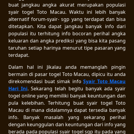
buat jangkau angka akurat merupakan populasi
syair togel Toto Macau. Waktu ini lebih banyak
alternatif forum-syair- sgp yang terdapat dan bisa
ditetapkan. Kita dapat jangkau banyak info dari
populasi itu terhitung info bocoran perihal angka
keluaran dan angka prediksi yang bisa kita pasang
taruhan setiap harinya menurut tipe pasaran yang
terdapat.
Dalam hal ini Jikalau anda memanglah pingin
bermain di pasar togel Toto Macau, dipicu itu anda
direkomendasi buat simak info
Syair Toto Macau
Hari Ini
. Sekarang telah begitu banyak ada syair
togel online yang memiliki banyak keuntungan dan
pula kelebihan. Terhitung buat syair togel Toto
Macau di mana didalamnya dapat tersedia banyak
info. Banyak masalah yang sekarang perihal
dengan keunggulan dan keuntungan dari info yang
berada pada populasi syair togel sgp itu pada yang