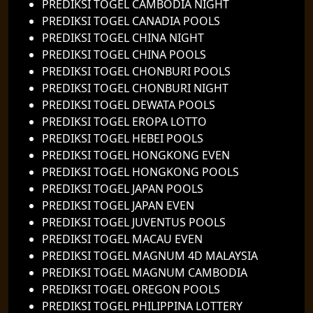
PREDIKSI TOGEL CAMBODIA NIGHT
PREDIKSI TOGEL CANADIA POOLS
PREDIKSI TOGEL CHINA NIGHT
PREDIKSI TOGEL CHINA POOLS
PREDIKSI TOGEL CHONBURI POOLS
PREDIKSI TOGEL CHONBURI NIGHT
PREDIKSI TOGEL DEWATA POOLS
PREDIKSI TOGEL EROPA LOTTO
PREDIKSI TOGEL HEBEI POOLS
PREDIKSI TOGEL HONGKONG EVEN
PREDIKSI TOGEL HONGKONG POOLS
PREDIKSI TOGEL JAPAN POOLS
PREDIKSI TOGEL JAPAN EVEN
PREDIKSI TOGEL JUVENTUS POOLS
PREDIKSI TOGEL MACAU EVEN
PREDIKSI TOGEL MAGNUM 4D MALAYSIA
PREDIKSI TOGEL MAGNUM CAMBODIA
PREDIKSI TOGEL OREGON POOLS
PREDIKSI TOGEL PHILIPPINA LOTTERY