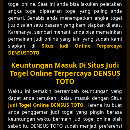
togel online. Saat ini anda bisa lakukan peletakan
angka togel dipasaran togel yang paling anda
gemari. Sehabis anda menempatkan angka togel
jitu disalah satu pasaran yang kami siapkan di atas.
Karenanya, sembari menanti anda bisa memainkan
permainan judi online yang lain yang sudah kami
siapkan di
Situs Judi Online Terpercaya
DENSUSTOTO
.
Keuntungan Masuk Di Situs Judi
Togel Online Terpercaya DENSUS
TOTO
Waktu ini semakin bertambah keuntungan yang
dapat anda temukan jikalau masuk dengan Situs
Judi Togel Online DENSUS TOTO
. Karena itu buat
anda penggemar judi togel yang pingin berasa
keuntungan waktu bermain judi togel online oleh
sebab itu DENSUS TOTO sudah menjadi preferensi