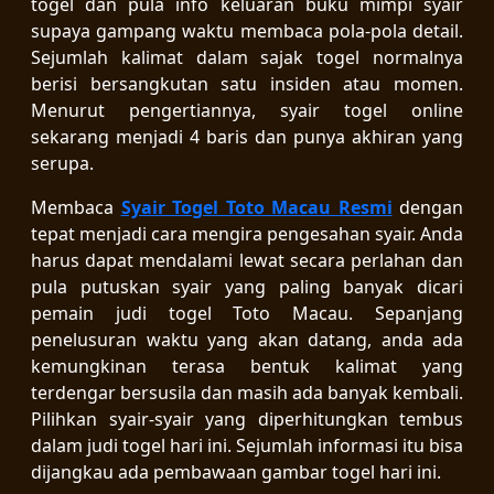
togel dan pula info keluaran buku mimpi syair
supaya gampang waktu membaca pola-pola detail.
Sejumlah kalimat dalam sajak togel normalnya
berisi bersangkutan satu insiden atau momen.
Menurut pengertiannya, syair togel online
sekarang menjadi 4 baris dan punya akhiran yang
serupa.
Membaca
Syair Togel Toto Macau Resmi
dengan
tepat menjadi cara mengira pengesahan syair. Anda
harus dapat mendalami lewat secara perlahan dan
pula putuskan syair yang paling banyak dicari
pemain judi togel Toto Macau. Sepanjang
penelusuran waktu yang akan datang, anda ada
kemungkinan terasa bentuk kalimat yang
terdengar bersusila dan masih ada banyak kembali.
Pilihkan syair-syair yang diperhitungkan tembus
dalam judi togel hari ini. Sejumlah informasi itu bisa
dijangkau ada pembawaan gambar togel hari ini.