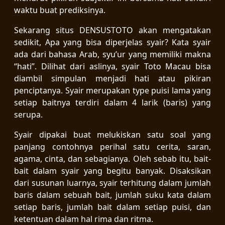
waktu buat prediksinya.
Sekarang situs DENSUSTOTO akan mengatakan
sedikit, Apa yang bisa diperjelas syair? Kata syair
ada dari bahasa Arab, syu’ur yang memiliki makna
“hati”. Dilihat dari aslinya, syair Toto Macau bisa
diambil simpulan menjadi hati atau pikiran
penciptanya. Syair merupakan type puisi lama yang
setiap baitnya terdiri dalam 4 larik (baris) yang
serupa.
Syair dipakai buat melukiskan satu soal yang
panjang contohnya perihal satu cerita, saran,
agama, cinta, dan sebagianya. Oleh sebab itu, bait-
bait dalam syair yang begitu banyak. Disaksikan
dari susunan luarnya, syair terhitung dalam jumlah
baris dalam sebuah bait, jumlah suku kata dalam
setiap baris, jumlah bait dalam setiap puisi, dan
ketentuan dalam hal rima dan ritma.