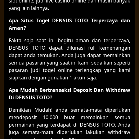
slot online, judi live casino online dan masih banyak
yang lain lainnya.
Apa Situs Togel DENSUS TOTO Terpercaya dan
Aman?
Fakta saja saat ini begitu aman dan terpercaya,
DENSUS TOTO dapat dilunasi full kemenangan
dapat anda temukan. Anda juga dapat memainkan
semua pasaran yang saat ini kami sedaikan seperti
pasaran judi togel online terlengkap yang kami
siapkan dengan gunakan 1 akun saja.
Apa Mudah
Bert
ransaksi Deposit Dan Withdraw
Di DENSUS TOTO?
Demikian Mudah! anda semata-mata diperlukan
mendeposit 10.000 buat memainkan semua
permainan yang terdapat di DENSUS TOTO. Anda
juga semata-mata diperlukan lakukan withdraw