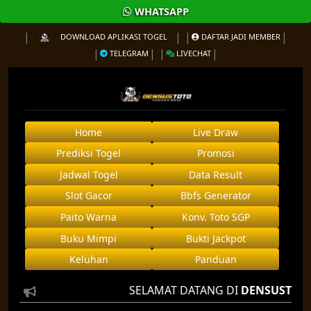
WHATSAPP
DOWNLOAD APLIKASI TOGEL
DAFTAR JADI MEMBER
TELEGRAM
LIVECHAT
Home
Live Draw
Prediksi Togel
Promosi
Jadwal Togel
Data Result
Slot Gacor
Bbfs Generator
Paito Warna
Konv. Toto SGP
Buku Mimpi
Bukti Jackpot
Keluhan
Panduan
SELAMAT DATANG DI
DENSUSTOTO
AGE