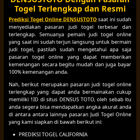
Togel Terlengkap dan Resmi
Prediksi Togel Online DENSUSTOTO
saat ini sudah
menyediakan pasaran judi togel terbesar dan
terlengkap. Semuanya pemain judi togel online
yang saat ini sudah terjun langsung untuk bermain
judi togel, pastilah sudah mengetahui apa saja
pasaran togel online yang dapat memberikan
kemenangan secara begitu mudah dan juga bayar
100% kemenangan anda.
Nah, berikut merupakan pasaran judi togel online
terlengkap yang dapat anda bermainakan cukup
memiliki 1ID di situs DENSUS TOTO, oleh sebab itu
anda segera bisa mendapatkan angka akurat anda
di antara antara lainnya pasaran Judi Togel Online
yang kami siapkan di bawah berikut ini:
PREDIKSI TOGEL CALIFORNIA