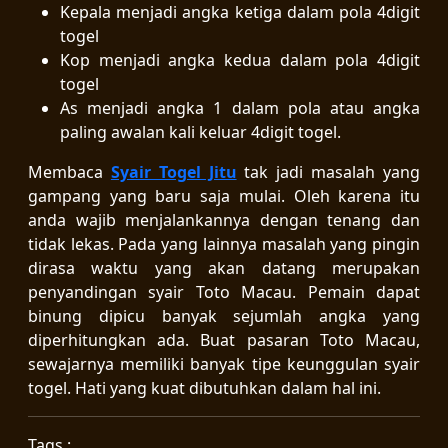
Kepala menjadi angka ketiga dalam pola 4digit
togel
Kop menjadi angka kedua dalam pola 4digit
togel
As menjadi angka 1 dalam pola atau angka
paling awalan kali keluar 4digit togel.
Membaca
Syair Togel Jitu
tak jadi masalah yang
gampang yang baru saja mulai. Oleh karena itu
anda wajib menjalankannya dengan tenang dan
tidak lekas. Pada yang lainnya masalah yang pingin
dirasa waktu yang akan datang merupakan
penyandingan syair Toto Macau. Pemain dapat
binung dipicu banyak sejumlah angka yang
diperhitungkan ada. Buat pasaran Toto Macau,
sewajarnya memiliki banyak tipe keunggulan syair
togel. Hati yang kuat dibutuhkan dalam hal ini.
Tags :