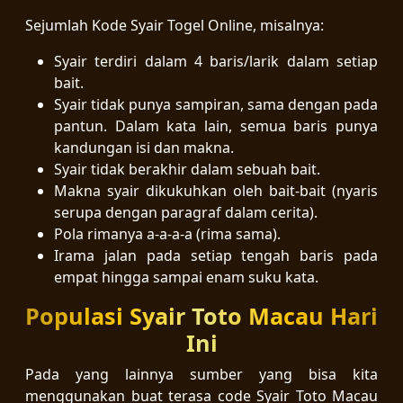
Sejumlah Kode Syair Togel Online, misalnya:
Syair terdiri dalam 4 baris/larik dalam setiap
bait.
Syair tidak punya sampiran, sama dengan pada
pantun. Dalam kata lain, semua baris punya
kandungan isi dan makna.
Syair tidak berakhir dalam sebuah bait.
Makna syair dikukuhkan oleh bait-bait (nyaris
serupa dengan paragraf dalam cerita).
Pola rimanya a-a-a-a (rima sama).
Irama jalan pada setiap tengah baris pada
empat hingga sampai enam suku kata.
Populasi Syair Toto Macau Hari
Ini
Pada yang lainnya sumber yang bisa kita
menggunakan buat terasa code Syair Toto Macau