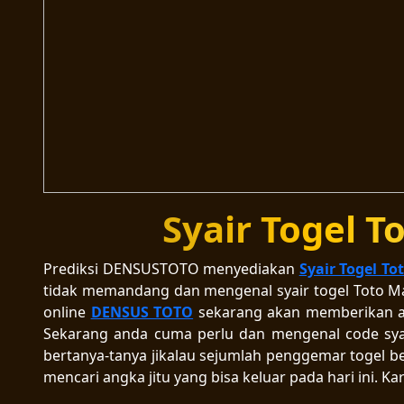
Syair Togel 
Prediksi DENSUSTOTO menyediakan
Syair Togel T
tidak memandang dan mengenal syair togel Toto Maca
online
DENSUS TOTO
sekarang akan memberikan and
Sekarang anda cuma perlu dan mengenal code syair
bertanya-tanya jikalau sejumlah penggemar togel beg
mencari angka jitu yang bisa keluar pada hari ini. K