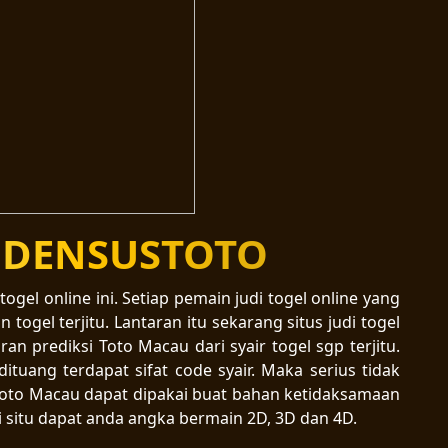
el DENSUSTOTO
ogel online ini. Setiap pemain judi togel online yang
gel terjitu. Lantaran itu sekarang situs judi togel
prediksi Toto Macau dari syair togel sgp terjitu.
uang terdapat sifat code syair. Maka serius tidak
ir Toto Macau dapat dipakai buat bahan ketidaksamaan
 di situ dapat anda angka bermain 2D, 3D dan 4D.