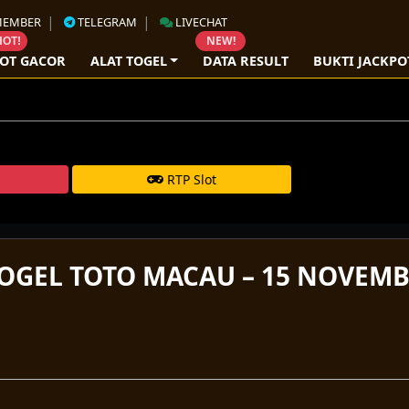
 MEMBER
TELEGRAM
LIVECHAT
LOT GACOR
ALAT TOGEL
DATA RESULT
BUKTI JACKPO
RTP Slot
TOGEL TOTO MACAU – 15 NOVEMB