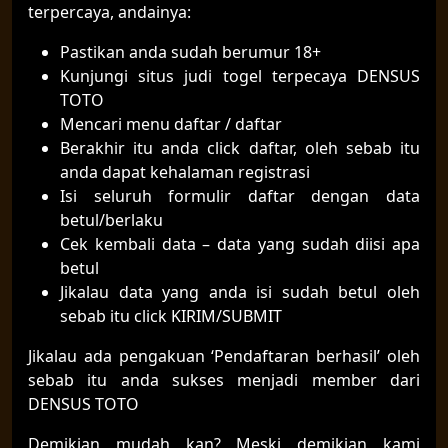
terpercaya, andainya:
Pastikan anda sudah berumur 18+
Kunjungi situs judi togel terpecaya DENSUS
TOTO
Mencari menu daftar / daftar
Berakhir itu anda click daftar, oleh sebab itu
anda dapat kehalaman registrasi
Isi seluruh formulir daftar dengan data
betul/berlaku
Cek kembali data – data yang sudah diisi apa
betul
Jikalau data yang anda isi sudah betul oleh
sebab itu click KIRIM/SUBMIT
Jikalau ada pengakuan ‘Pendaftaran berhasil’ oleh
sebab itu anda sukses menjadi member dari
DENSUS TOTO
Demikian mudah kan? Meski demikian kami