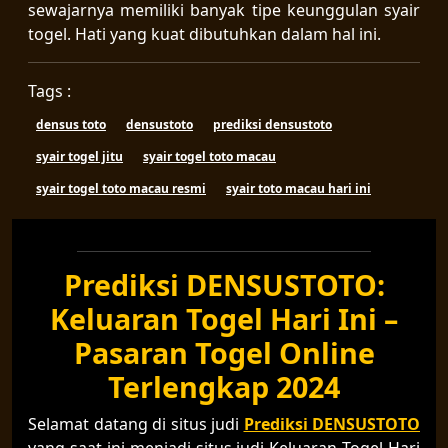
sewajarnya memiliki banyak tipe keunggulan syair
togel. Hati yang kuat dibutuhkan dalam hal ini.
Tags :
densus toto
densustoto
prediksi densustoto
syair togel jitu
syair togel toto macau
syair togel toto macau resmi
syair toto macau hari ini
Prediksi DENSUSTOTO:
Keluaran Togel Hari Ini –
Pasaran Togel Online
Terlengkap 2024
Selamat datang di situs judi
Prediksi DENSUSTOTO
yang saat ini menjadi situs judi Keluaran Togel Hari