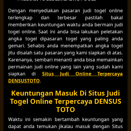
Dengan menyediakan pasaran judi togel online
terlengkap dan terbesar pastilah bakal
memberikan keuntungan waktu anda bermain judi
togel online. Saat ini anda bisa lakukan peletakan
angka togel dipasaran togel yang paling anda
gemari. Sehabis anda menempatkan angka togel
jitu disalah satu pasaran yang kami siapkan di atas.
Karenanya, sembari menanti anda bisa memainkan
permainan judi online yang lain yang sudah kami
siapkan di
Situs Judi Online Terpercaya
DENSUSTOTO
.
Keuntungan Masuk Di Situs Judi
Togel Online Terpercaya DENSUS
TOTO
Waktu ini semakin bertambah keuntungan yang
dapat anda temukan jikalau masuk dengan Situs