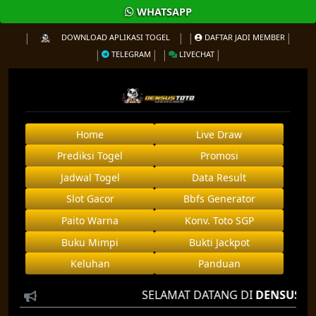
WHATSAPP
DOWNLOAD APLIKASI TOGEL
DAFTAR JADI MEMBER
TELEGRAM
LIVECHAT
Home
Live Draw
Prediksi Togel
Promosi
Jadwal Togel
Data Result
Slot Gacor
Bbfs Generator
Paito Warna
Konv. Toto SGP
Buku Mimpi
Bukti Jackpot
Keluhan
Panduan
SELAMAT DATANG DI
DENSUSTOTO