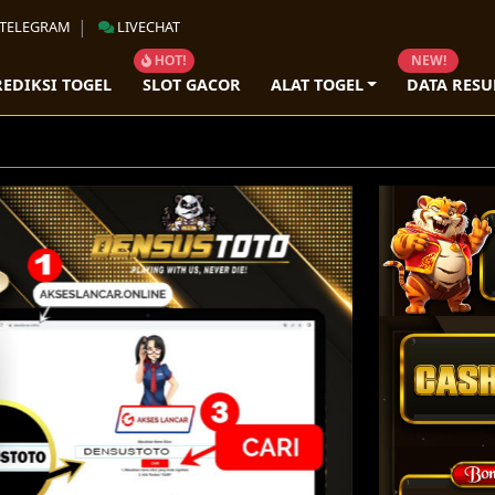
TELEGRAM
LIVECHAT
REDIKSI TOGEL
SLOT GACOR
ALAT TOGEL
DATA RESU