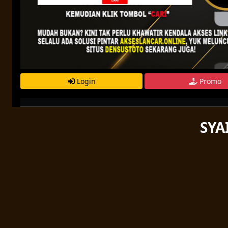
Login
Promo
SYA