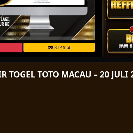
RTP Slot
IR TOGEL TOTO MACAU – 20 JULI 