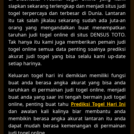
siapkan sekarang terlengkap dan menjadi situs judi
togel terpercaya dan terbesar di Dunia. Lantaran
itu tak salah jikalau sekarang sudah ada juta-an
orang yang mengandalkan buat menempatkan
taruhan judi togel online di situs DENSUS TOTO.
Tak hanya itu kami juga memberikan pemain judi
togel online semua data penting soalnya prediksi
akurat judi togel yang bisa selalu kami up-date
setiap harinya.
Keluaran togel hari ini demikian memiliki fungsi
buat anda berasa angka akurat yang bisa anda
taruhkan di permainan judi togel online. menjadi
buat anda yang saar ini tengah bermain judi togel
online, penting buat tahu
Prediksi Togel Hari Ini
dan awalan kali kalinya biar membantu anda
membikin berasa angka akurat lantaran itu anda
dapat mudah berasa kemenangan di permainan
judi togel online.