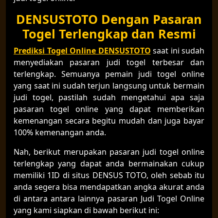
DENSUSTOTO Dengan Pasaran
Togel Terlengkap dan Resmi
Prediksi Togel Online DENSUSTOTO
saat ini sudah
menyediakan pasaran judi togel terbesar dan
terlengkap. Semuanya pemain judi togel online
yang saat ini sudah terjun langsung untuk bermain
judi togel, pastilah sudah mengetahui apa saja
pasaran togel online yang dapat memberikan
kemenangan secara begitu mudah dan juga bayar
100% kemenangan anda.
Nah, berikut merupakan pasaran judi togel online
terlengkap yang dapat anda bermainakan cukup
memiliki 1ID di situs DENSUS TOTO, oleh sebab itu
anda segera bisa mendapatkan angka akurat anda
di antara antara lainnya pasaran Judi Togel Online
yang kami siapkan di bawah berikut ini: