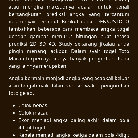
atau mengira maksudnya adalah untuk kenali
bersangkutan prediksi angka yang tercantum
dalam syair tersebut. Berikut dapat DENSUSTOTO
tambahkan beberapa cara membaca angka togel
dengan gambar menurut hitungan buat terasa
prediksi 2D 3D 4D. Study sekarang jikalau anda
pingin menang jackpot. Dalam syair togel Toto
Macau terpercaya punya banyak pengertian. Pada
yang lainnya merupakan:
Angka bermain menjadi angka yang acapkali keluar
atau tengah naik dalam sebuah waktu pengundian
toto gelap.
Colok bebas
Colok macau
Ekor menjadi angka paling akhir dalam pola
4digit togel
Kepala menjadi angka ketiga dalam pola 4digit