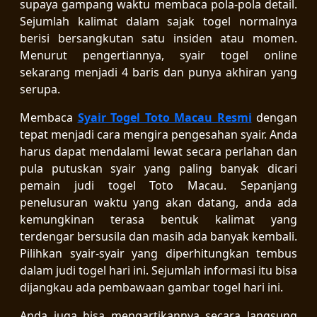
supaya gampang waktu membaca pola-pola detail.
Sejumlah kalimat dalam sajak togel normalnya
berisi bersangkutan satu insiden atau momen.
Menurut pengertiannya, syair togel online
sekarang menjadi 4 baris dan punya akhiran yang
serupa.
Membaca
Syair Togel Toto Macau Resmi
dengan
tepat menjadi cara mengira pengesahan syair. Anda
harus dapat mendalami lewat secara perlahan dan
pula putuskan syair yang paling banyak dicari
pemain judi togel Toto Macau. Sepanjang
penelusuran waktu yang akan datang, anda ada
kemungkinan terasa bentuk kalimat yang
terdengar bersusila dan masih ada banyak kembali.
Pilihkan syair-syair yang diperhitungkan tembus
dalam judi togel hari ini. Sejumlah informasi itu bisa
dijangkau ada pembawaan gambar togel hari ini.
Anda juga bisa mengartikannya secara langsung