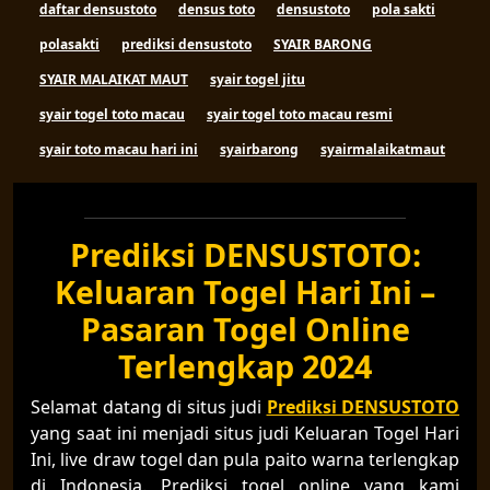
daftar densustoto
densus toto
densustoto
pola sakti
polasakti
prediksi densustoto
SYAIR BARONG
SYAIR MALAIKAT MAUT
syair togel jitu
syair togel toto macau
syair togel toto macau resmi
syair toto macau hari ini
syairbarong
syairmalaikatmaut
Prediksi DENSUSTOTO:
Keluaran Togel Hari Ini –
Pasaran Togel Online
Terlengkap 2024
Selamat datang di situs judi
Prediksi DENSUSTOTO
yang saat ini menjadi situs judi Keluaran Togel Hari
Ini, live draw togel dan pula paito warna terlengkap
di Indonesia. Prediksi togel online yang kami