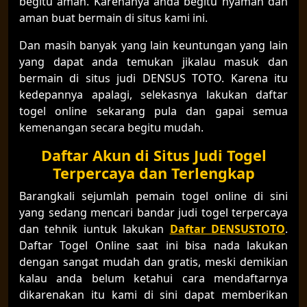
begitu aman. Karenanya anda begitu nyaman dan
aman buat bermain di situs kami ini.
Dan masih banyak yang lain keuntungan yang lain
yang dapat anda temukan jikalau masuk dan
bermain di situs judi DENSUS TOTO. Karena itu
kedepannya apalagi, selekasnya lakukan daftar
togel online sekarang pula dan gapai semua
kemenangan secara begitu mudah.
Daftar Akun di Situs Judi Togel
Terpercaya dan Terlengkap
Barangkali sejumlah pemain togel online di sini
yang sedang mencari bandar judi togel terpercaya
dan tehnik iuntuk lakukan
Daftar DENSUSTOTO
.
Daftar Togel Online saat ini bisa nada lakukan
dengan sangat mudah dan gratis, meski demikian
kalau anda belum ketahui cara mendaftarnya
dikarenakan itu kami di sini dapat memberikan