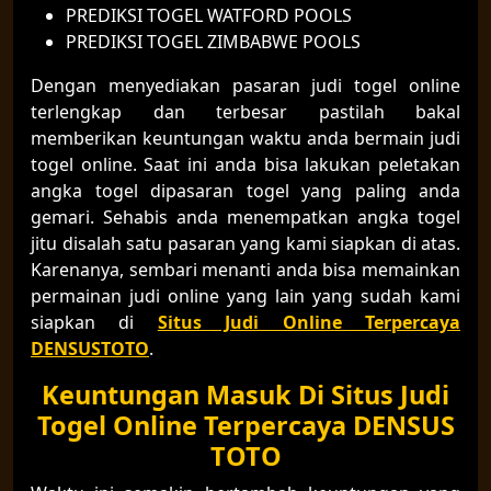
PREDIKSI TOGEL WATFORD POOLS
PREDIKSI TOGEL ZIMBABWE POOLS
Dengan menyediakan pasaran judi togel online
terlengkap dan terbesar pastilah bakal
memberikan keuntungan waktu anda bermain judi
togel online. Saat ini anda bisa lakukan peletakan
angka togel dipasaran togel yang paling anda
gemari. Sehabis anda menempatkan angka togel
jitu disalah satu pasaran yang kami siapkan di atas.
Karenanya, sembari menanti anda bisa memainkan
permainan judi online yang lain yang sudah kami
siapkan di
Situs Judi Online Terpercaya
DENSUSTOTO
.
Keuntungan Masuk Di Situs Judi
Togel Online Terpercaya DENSUS
TOTO