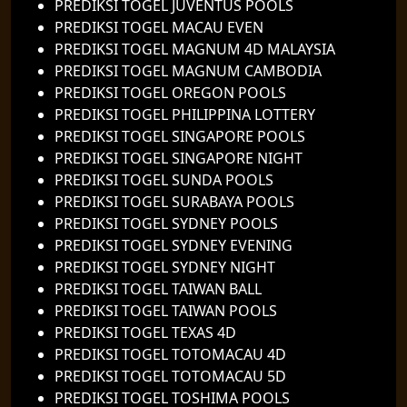
PREDIKSI TOGEL JUVENTUS POOLS
PREDIKSI TOGEL MACAU EVEN
PREDIKSI TOGEL MAGNUM 4D MALAYSIA
PREDIKSI TOGEL MAGNUM CAMBODIA
PREDIKSI TOGEL OREGON POOLS
PREDIKSI TOGEL PHILIPPINA LOTTERY
PREDIKSI TOGEL SINGAPORE POOLS
PREDIKSI TOGEL SINGAPORE NIGHT
PREDIKSI TOGEL SUNDA POOLS
PREDIKSI TOGEL SURABAYA POOLS
PREDIKSI TOGEL SYDNEY POOLS
PREDIKSI TOGEL SYDNEY EVENING
PREDIKSI TOGEL SYDNEY NIGHT
PREDIKSI TOGEL TAIWAN BALL
PREDIKSI TOGEL TAIWAN POOLS
PREDIKSI TOGEL TEXAS 4D
PREDIKSI TOGEL TOTOMACAU 4D
PREDIKSI TOGEL TOTOMACAU 5D
PREDIKSI TOGEL TOSHIMA POOLS