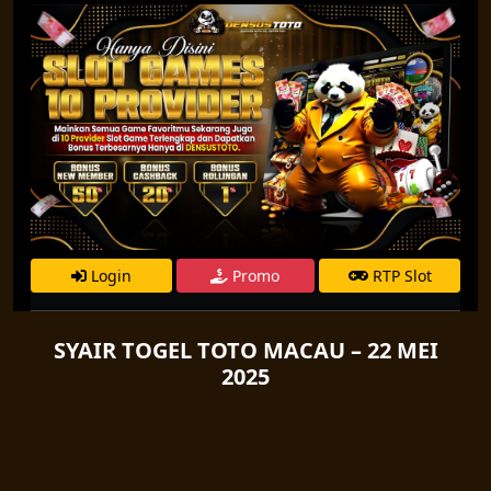
Login
Promo
RTP Slot
SYAIR TOGEL TOTO MACAU – 22 MEI
2025