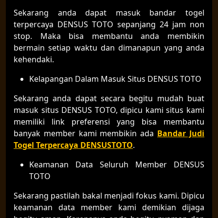
Sekarang anda dapat masuk bandar togel
terpercaya DENSUS TOTO sepanjang 24 jam non
stop. Maka bisa membantu anda membikin
bermain setiap waktu dan dimanapun yang anda
kehendaki.
Kelapangan Dalam Masuk Situs DENSUS TOTO
Sekarang anda dapat secara begitu mudah buat
masuk situs DENSUS TOTO, dipicu kami situs kami
memiliki link preferensi yang bisa membantu
banyak member kami membikin ada
Bandar Judi
Togel Terpercaya DENSUSTOTO
.
Keamanan Data Seluruh Member DENSUS
TOTO
Sekarang pastilah bakal menjadi fokus kami. Dipicu
keamanan data member kami demikian dijaga