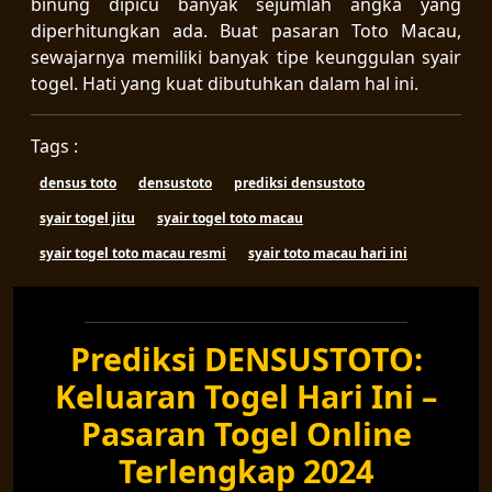
binung dipicu banyak sejumlah angka yang
diperhitungkan ada. Buat pasaran Toto Macau,
sewajarnya memiliki banyak tipe keunggulan syair
togel. Hati yang kuat dibutuhkan dalam hal ini.
Tags :
densus toto
densustoto
prediksi densustoto
syair togel jitu
syair togel toto macau
syair togel toto macau resmi
syair toto macau hari ini
Prediksi DENSUSTOTO:
Keluaran Togel Hari Ini –
Pasaran Togel Online
Terlengkap 2024