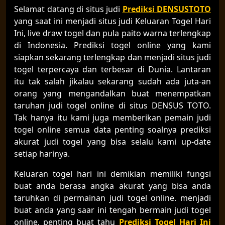
Selamat datang di situs judi
Prediksi DENSUSTOTO
yang saat ini menjadi situs judi Keluaran Togel Hari
Ini, live draw togel dan pula paito warna terlengkap
di Indonesia. Prediksi togel online yang kami
siapkan sekarang terlengkap dan menjadi situs judi
togel terpercaya dan terbesar di Dunia. Lantaran
itu tak salah jikalau sekarang sudah ada juta-an
orang yang mengandalkan buat menempatkan
taruhan judi togel online di situs DENSUS TOTO.
Tak hanya itu kami juga memberikan pemain judi
togel online semua data penting soalnya prediksi
akurat judi togel yang bisa selalu kami up-date
setiap harinya.
Keluaran togel hari ini demikian memiliki fungsi
buat anda berasa angka akurat yang bisa anda
taruhkan di permainan judi togel online. menjadi
buat anda yang saar ini tengah bermain judi togel
online, penting buat tahu
Prediksi Togel Hari Ini