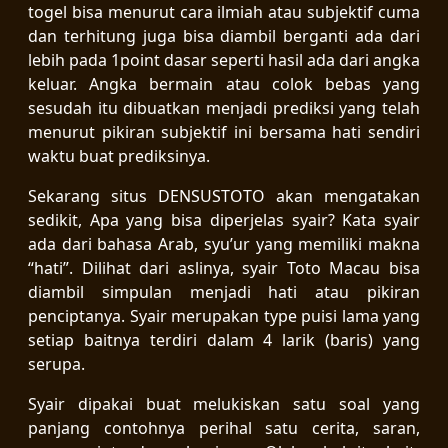
togel bisa menurut cara ilmiah atau subjektif cuma
dan terhitung juga bisa diambil berganti ada dari
lebih pada 1point dasar seperti hasil ada dari angka
keluar. Angka bermain atau colok bebas yang
sesudah itu dibuatkan menjadi prediksi yang telah
menurut pikiran subjektif ini bersama hati sendiri
waktu buat prediksinya.
Sekarang situs DENSUSTOTO akan mengatakan
sedikit, Apa yang bisa diperjelas syair? Kata syair
ada dari bahasa Arab, syu’ur yang memiliki makna
“hati”. Dilihat dari aslinya, syair Toto Macau bisa
diambil simpulan menjadi hati atau pikiran
penciptanya. Syair merupakan type puisi lama yang
setiap baitnya terdiri dalam 4 larik (baris) yang
serupa.
Syair dipakai buat melukiskan satu soal yang
panjang contohnya perihal satu cerita, saran,