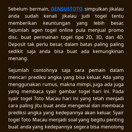
Sebelum bermain,
DENSUSTOTO
simpulkan jikalau
anda sudah kenali jikalau judi togel tentu
memberikan keuntungan yang lebih besar.
Sejumlah agen togel online pula menjual promo
disc. buat permainan togel tipe 2D, 3D, dan 4D.
Deposit tak perlu besar, dalam batas paling paling
sedikit saja anda bisa buat ada kemungkinan
menang.
Sejumlah contohnya saja cara pemain dalam
mencari prediksi angka yang bisa keluar. Ada yang
menggunakan rumus, makna mimpi, juga ada juga
yang membaca syair gambar togel hari ini. Pada
syair togel Toto Macau hari ini yang telah menjadi
cara paling jitu buat anda mengenal dan membaca
prediksi angka yang kedepannya akan keluar. Syair
togel Toto Macau menjadi soal yang begitu penting
buat anda yang kedepannya segera bisa menolong