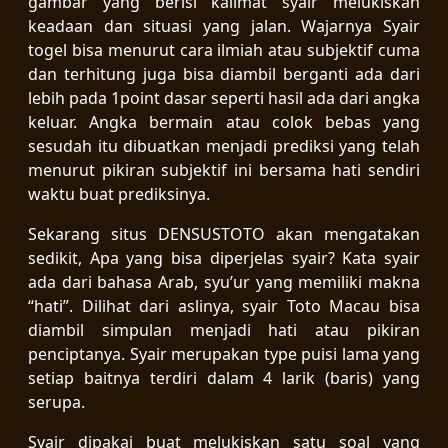
gambar yang berisi kalimat syair melukiskan
keadaan dan situasi yang jalan. Wajarnya Syair
togel bisa menurut cara ilmiah atau subjektif cuma
dan terhitung juga bisa diambil berganti ada dari
lebih pada 1point dasar seperti hasil ada dari angka
keluar. Angka bermain atau colok bebas yang
sesudah itu dibuatkan menjadi prediksi yang telah
menurut pikiran subjektif ini bersama hati sendiri
waktu buat prediksinya.
Sekarang situs DENSUSTOTO akan mengatakan
sedikit, Apa yang bisa diperjelas syair? Kata syair
ada dari bahasa Arab, syu’ur yang memiliki makna
“hati”. Dilihat dari aslinya, syair Toto Macau bisa
diambil simpulan menjadi hati atau pikiran
penciptanya. Syair merupakan type puisi lama yang
setiap baitnya terdiri dalam 4 larik (baris) yang
serupa.
Syair dipakai buat melukiskan satu soal yang