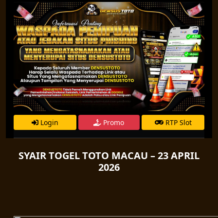
Login
Promo
RTP Slot
SYAIR TOGEL TOTO MACAU – 23 APRIL
2026