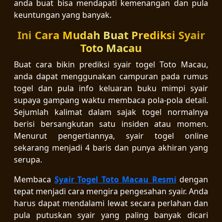
anda buat bisa mendapati kemenangan dan pula
keuntungan yang banyak.
Ini Cara Mudah Buat Prediksi Syair
Toto Macau
Buat cara bikin prediksi syair togel Toto Macau,
anda dapat menggunakan campuran pada rumus
togel dan pula info keluaran buku mimpi syair
supaya gampang waktu membaca pola-pola detail.
Sejumlah kalimat dalam sajak togel normalnya
berisi bersangkutan satu insiden atau momen.
Menurut pengertiannya, syair togel online
sekarang menjadi 4 baris dan punya akhiran yang
serupa.
Membaca
Syair Togel Toto Macau Resmi
dengan
tepat menjadi cara mengira pengesahan syair. Anda
harus dapat mendalami lewat secara perlahan dan
pula putuskan syair yang paling banyak dicari