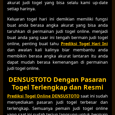
akurat judi togel yang bisa selalu kami up-date
setiap harinya.
Keluaran togel hari ini demikian memiliki fungsi
buat anda berasa angka akurat yang bisa anda
taruhkan di permainan judi togel online. menjadi
buat anda yang saar ini tengah bermain judi togel
online, penting buat tahu
Prediksi Togel Hari Ini
dan awalan kali kalinya biar membantu anda
membikin berasa angka akurat lantaran itu anda
dapat mudah berasa kemenangan di permainan
judi togel online.
DENSUSTOTO Dengan Pasaran
Togel Terlengkap dan Resmi
Prediksi Togel Online DENSUSTOTO
saat ini sudah
menyediakan pasaran judi togel terbesar dan
terlengkap. Semuanya pemain judi togel online
yang saat ini sudah terjun langsung untuk bermain