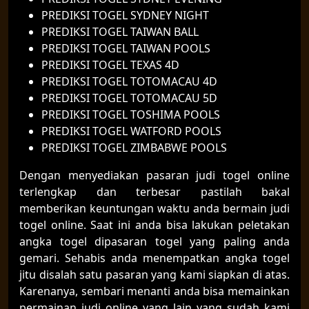
PREDIKSI TOGEL SYDNEY NIGHT
PREDIKSI TOGEL TAIWAN BALL
PREDIKSI TOGEL TAIWAN POOLS
PREDIKSI TOGEL TEXAS 4D
PREDIKSI TOGEL TOTOMACAU 4D
PREDIKSI TOGEL TOTOMACAU 5D
PREDIKSI TOGEL TOSHIMA POOLS
PREDIKSI TOGEL WATFORD POOLS
PREDIKSI TOGEL ZIMBABWE POOLS
Dengan menyediakan pasaran judi togel online
terlengkap dan terbesar pastilah bakal
memberikan keuntungan waktu anda bermain judi
togel online. Saat ini anda bisa lakukan peletakan
angka togel dipasaran togel yang paling anda
gemari. Sehabis anda menempatkan angka togel
jitu disalah satu pasaran yang kami siapkan di atas.
Karenanya, sembari menanti anda bisa memainkan
permainan judi online yang lain yang sudah kami