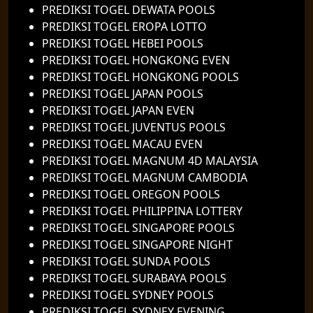
PREDIKSI TOGEL DEWATA POOLS
PREDIKSI TOGEL EROPA LOTTO
PREDIKSI TOGEL HEBEI POOLS
PREDIKSI TOGEL HONGKONG EVEN
PREDIKSI TOGEL HONGKONG POOLS
PREDIKSI TOGEL JAPAN POOLS
PREDIKSI TOGEL JAPAN EVEN
PREDIKSI TOGEL JUVENTUS POOLS
PREDIKSI TOGEL MACAU EVEN
PREDIKSI TOGEL MAGNUM 4D MALAYSIA
PREDIKSI TOGEL MAGNUM CAMBODIA
PREDIKSI TOGEL OREGON POOLS
PREDIKSI TOGEL PHILIPPINA LOTTERY
PREDIKSI TOGEL SINGAPORE POOLS
PREDIKSI TOGEL SINGAPORE NIGHT
PREDIKSI TOGEL SUNDA POOLS
PREDIKSI TOGEL SURABAYA POOLS
PREDIKSI TOGEL SYDNEY POOLS
PREDIKSI TOGEL SYDNEY EVENING