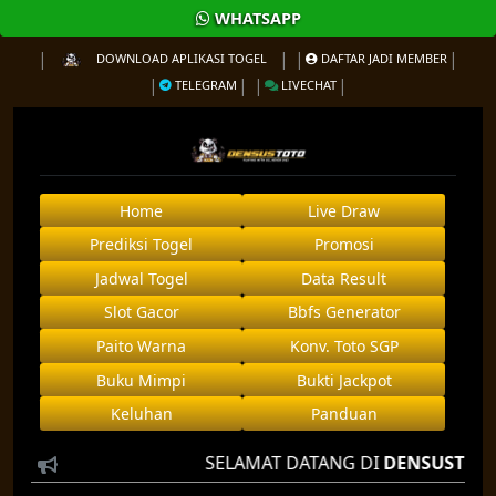
WHATSAPP
DOWNLOAD APLIKASI TOGEL
DAFTAR JADI MEMBER
TELEGRAM
LIVECHAT
Home
Live Draw
Prediksi Togel
Promosi
Jadwal Togel
Data Result
Slot Gacor
Bbfs Generator
Paito Warna
Konv. Toto SGP
Buku Mimpi
Bukti Jackpot
Keluhan
Panduan
SELAMAT DATANG DI
DENSUSTOTO
AGE