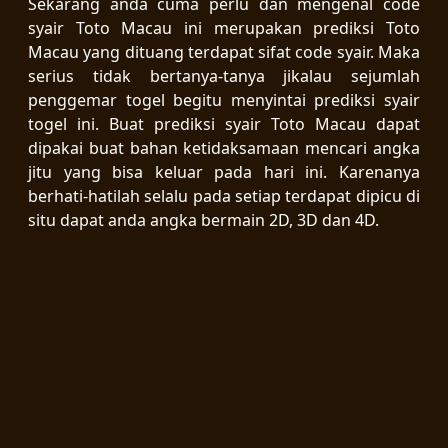
Sekarang anda cuma perlu dan mengenal code
syair Toto Macau ini merupakan prediksi Toto
Macau yang dituang terdapat sifat code syair. Maka
serius tidak bertanya-tanya jikalau sejumlah
penggemar togel begitu menyintai prediksi syair
togel ini. Buat prediksi syair Toto Macau dapat
dipakai buat bahan ketidaksamaan mencari angka
jitu yang bisa keluar pada hari ini. Karenanya
berhati-hatilah selalu pada setiap terdapat dipicu di
situ dapat anda angka bermain 2D, 3D dan 4D.