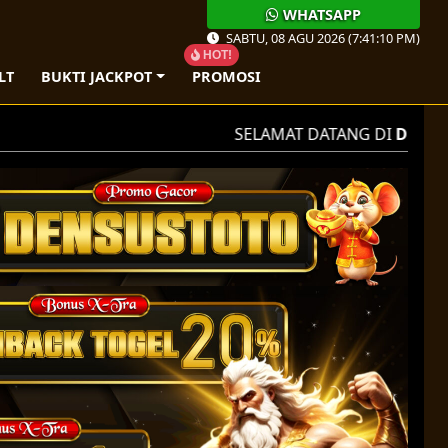
WHATSAPP
SABTU, 08 AGU 2026 (
7:41:11 PM
)
LT
BUKTI JACKPOT
PROMOSI
SELAMAT DATANG DI
DENSUSTO