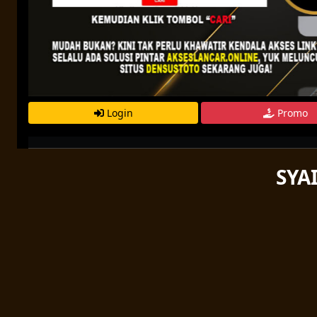
Login
Promo
SYA