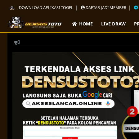
DOWNLOAD APLIKASI TOGEL
DAFTAR JADI MEMBER
HOME
LIVE DRAW
P