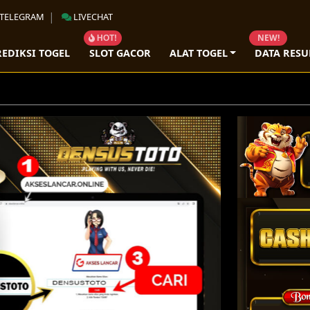
TELEGRAM
LIVECHAT
REDIKSI TOGEL
SLOT GACOR
ALAT TOGEL
DATA RESU