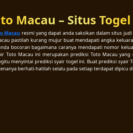
Toto Macau – Situs Tog
oto Macau
resmi yang dapat anda saksikan dalam situs judi t
u pastilah kurang mujur buat mendapati angka keluaran to
a bocoran bagaimana caranya mendapati nomor keluaran 
 Toto Macau ini merupakan prediksi Toto Macau yang dit
itu menyintai prediksi syair togel ini. Buat prediksi sya
arenanya berhati-hatilah selalu pada setiap terdapat dipicu