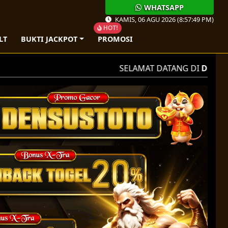
WHATSAPP
KAMIS, 06 AGU 2026 (
8:57:50 PM
)
LT
BUKTI JACKPOT
PROMOSI
SELAMAT DATANG DI
DENSUSTO