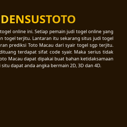
el DENSUSTOTO
ogel online ini. Setiap pemain judi togel online yang
gel terjitu. Lantaran itu sekarang situs judi togel
prediksi Toto Macau dari syair togel sgp terjitu.
uang terdapat sifat code syair. Maka serius tidak
ir Toto Macau dapat dipakai buat bahan ketidaksamaan
 di situ dapat anda angka bermain 2D, 3D dan 4D.