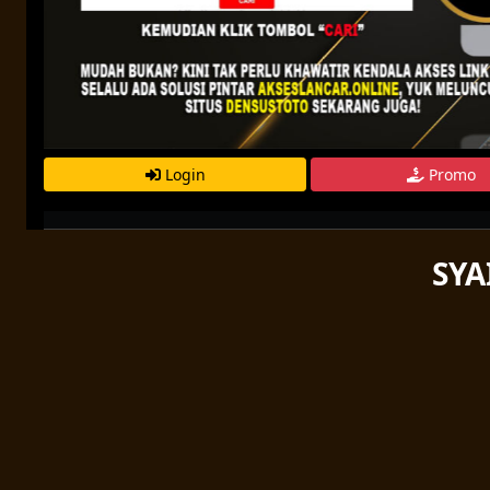
Login
Promo
SYA