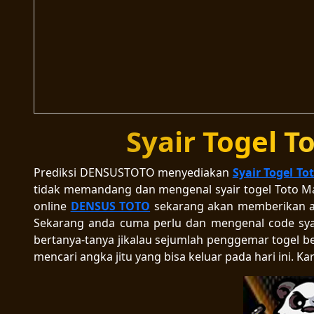
Syair Togel 
Prediksi DENSUSTOTO menyediakan
Syair Togel T
tidak memandang dan mengenal syair togel Toto Maca
online
DENSUS TOTO
sekarang akan memberikan and
Sekarang anda cuma perlu dan mengenal code syair
bertanya-tanya jikalau sejumlah penggemar togel beg
mencari angka jitu yang bisa keluar pada hari ini. K