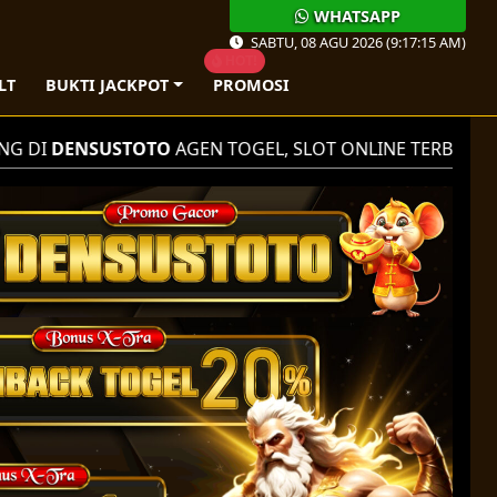
WHATSAPP
SABTU, 08 AGU 2026 (
9:17:17 AM
)
LT
BUKTI JACKPOT
PROMOSI
ENSUSTOTO
AGEN TOGEL, SLOT ONLINE TERBAIK DAN TER