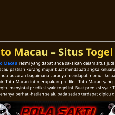
Toto Macau – Situs Tog
oto Macau
resmi yang dapat anda saksikan dalam situs judi t
u pastilah kurang mujur buat mendapati angka keluaran to
a bocoran bagaimana caranya mendapati nomor keluaran 
 Toto Macau ini merupakan prediksi Toto Macau yang dit
itu menyintai prediksi syair togel ini. Buat prediksi sya
arenanya berhati-hatilah selalu pada setiap terdapat dipicu