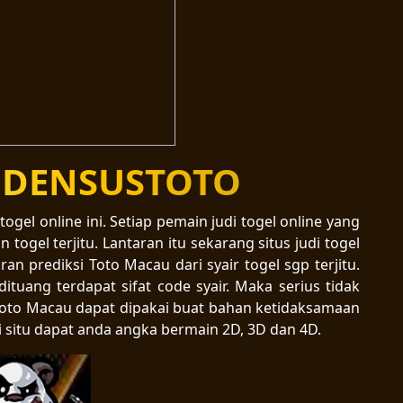
el DENSUSTOTO
ogel online ini. Setiap pemain judi togel online yang
gel terjitu. Lantaran itu sekarang situs judi togel
prediksi Toto Macau dari syair togel sgp terjitu.
uang terdapat sifat code syair. Maka serius tidak
ir Toto Macau dapat dipakai buat bahan ketidaksamaan
 di situ dapat anda angka bermain 2D, 3D dan 4D.