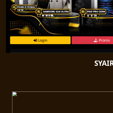
Login
Promo
SYAI