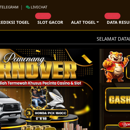
TELEGRAM
LIVECHAT
REDIKSI TOGEL
SLOT GACOR
ALAT TOGEL
DATA RESU
SELAMAT DATANG DI
D