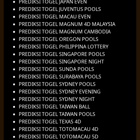
PREDIKSI TOGEL JAPAN EVEN
PREDIKSI TOGEL JUVENTUS POOLS
PREDIKSI TOGEL MACAU EVEN
PREDIKSI TOGEL MAGNUM 4D MALAYSIA
PREDIKSI TOGEL MAGNUM CAMBODIA
PREDIKSI TOGEL OREGON POOLS
PREDIKSI TOGEL PHILIPPINA LOTTERY
PREDIKSI TOGEL SINGAPORE POOLS
PREDIKSI TOGEL SINGAPORE NIGHT
PREDIKSI TOGEL SUNDA POOLS
PREDIKSI TOGEL SURABAYA POOLS
PREDIKSI TOGEL SYDNEY POOLS
PREDIKSI TOGEL SYDNEY EVENING
PREDIKSI TOGEL SYDNEY NIGHT
PREDIKSI TOGEL TAIWAN BALL
PREDIKSI TOGEL TAIWAN POOLS
PREDIKSI TOGEL TEXAS 4D
PREDIKSI TOGEL TOTOMACAU 4D
PREDIKSI TOGEL TOTOMACAU 5D