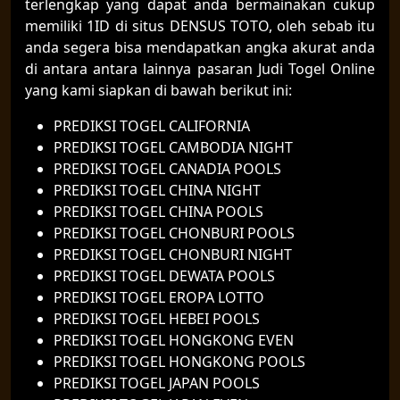
terlengkap yang dapat anda bermainakan cukup
memiliki 1ID di situs DENSUS TOTO, oleh sebab itu
anda segera bisa mendapatkan angka akurat anda
di antara antara lainnya pasaran Judi Togel Online
yang kami siapkan di bawah berikut ini:
PREDIKSI TOGEL CALIFORNIA
PREDIKSI TOGEL CAMBODIA NIGHT
PREDIKSI TOGEL CANADIA POOLS
PREDIKSI TOGEL CHINA NIGHT
PREDIKSI TOGEL CHINA POOLS
PREDIKSI TOGEL CHONBURI POOLS
PREDIKSI TOGEL CHONBURI NIGHT
PREDIKSI TOGEL DEWATA POOLS
PREDIKSI TOGEL EROPA LOTTO
PREDIKSI TOGEL HEBEI POOLS
PREDIKSI TOGEL HONGKONG EVEN
PREDIKSI TOGEL HONGKONG POOLS
PREDIKSI TOGEL JAPAN POOLS