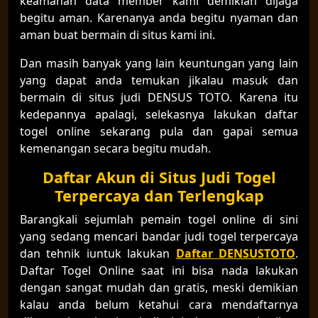
keamanan data member kami demikian dijaga
begitu aman. Karenanya anda begitu nyaman dan
aman buat bermain di situs kami ini.
Dan masih banyak yang lain keuntungan yang lain
yang dapat anda temukan jikalau masuk dan
bermain di situs judi DENSUS TOTO. Karena itu
kedepannya apalagi, selekasnya lakukan daftar
togel online sekarang pula dan gapai semua
kemenangan secara begitu mudah.
Daftar Akun di Situs Judi Togel
Terpercaya dan Terlengkap
Barangkali sejumlah pemain togel online di sini
yang sedang mencari bandar judi togel terpercaya
dan tehnik iuntuk lakukan
Daftar DENSUSTOTO
.
Daftar Togel Online saat ini bisa nada lakukan
dengan sangat mudah dan gratis, meski demikian
kalau anda belum ketahui cara mendaftarnya