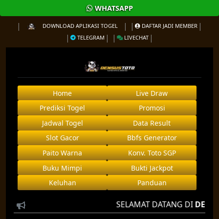
WHATSAPP
DOWNLOAD APLIKASI TOGEL
DAFTAR JADI MEMBER
TELEGRAM
LIVECHAT
Home
Live Draw
Prediksi Togel
Promosi
Jadwal Togel
Data Result
Slot Gacor
Bbfs Generator
Paito Warna
Konv. Toto SGP
Buku Mimpi
Bukti Jackpot
Keluhan
Panduan
SELAMAT DATANG DI
DENSUS