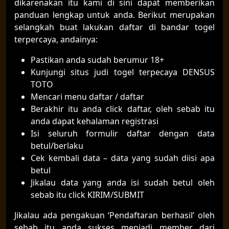
dikarenakan itu kami di sini dapat memberikan
panduan lengkap untuk anda. Berikut merupakan
selangkah buat lakukan daftar di bandar togel
terpercaya, andainya:
Pastikan anda sudah berumur 18+
Kunjungi situs judi togel terpecaya DENSUS
TOTO
Mencari menu daftar / daftar
Berakhir itu anda click daftar, oleh sebab itu
anda dapat kehalaman registrasi
Isi seluruh formulir daftar dengan data
betul/berlaku
Cek kembali data – data yang sudah diisi apa
betul
Jikalau data yang anda isi sudah betul oleh
sebab itu click KIRIM/SUBMIT
Jikalau ada pengakuan ‘Pendaftaran berhasil’ oleh
sebab itu anda sukses menjadi member dari