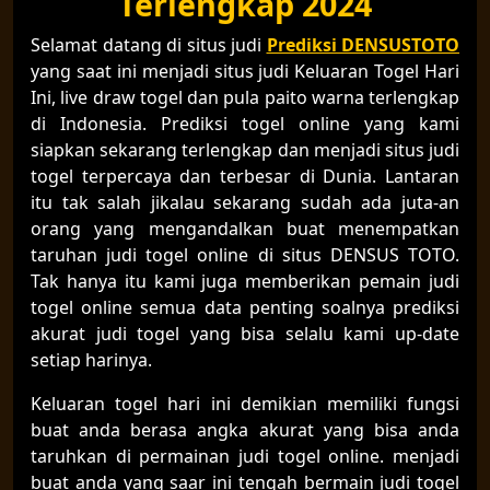
Terlengkap 2024
Selamat datang di situs judi
Prediksi DENSUSTOTO
yang saat ini menjadi situs judi Keluaran Togel Hari
Ini, live draw togel dan pula paito warna terlengkap
di Indonesia. Prediksi togel online yang kami
siapkan sekarang terlengkap dan menjadi situs judi
togel terpercaya dan terbesar di Dunia. Lantaran
itu tak salah jikalau sekarang sudah ada juta-an
orang yang mengandalkan buat menempatkan
taruhan judi togel online di situs DENSUS TOTO.
Tak hanya itu kami juga memberikan pemain judi
togel online semua data penting soalnya prediksi
akurat judi togel yang bisa selalu kami up-date
setiap harinya.
Keluaran togel hari ini demikian memiliki fungsi
buat anda berasa angka akurat yang bisa anda
taruhkan di permainan judi togel online. menjadi
buat anda yang saar ini tengah bermain judi togel