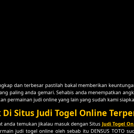
ngkap dan terbesar pastilah bakal memberikan keuntungan 
yang paling anda gemari. Sehabis anda menempatkan angka 
an permainan judi online yang lain yang sudah kami siapk
i Situs Judi Togel Online Ter
t anda temukan jikalau masuk dengan Situs
Judi Togel O
rmain judi togel online oleh sebab itu DENSUS TOTO sud