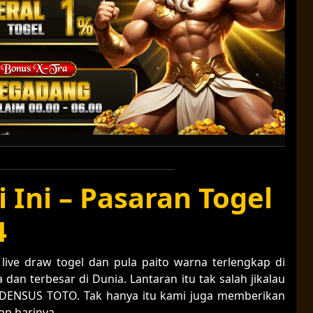
 Ini – Pasaran Togel
4
, live draw togel dan pula paito warna terlengkap di
dan terbesar di Dunia. Lantaran itu tak salah jikalau
s DENSUS TOTO. Tak hanya itu kami juga memberikan
ap harinya.