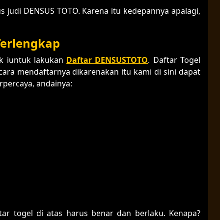
us judi DENSUS TOTO. Karena itu kedepannya apalagi,
 Terlengkap
ik iuntuk lakukan
Daftar DENSUSTOTO
. Daftar Togel
cara mendaftarnya dikarenakan itu kami di sini dapat
rpercaya, andainya:
r togel di atas harus benar dan berlaku. Kenapa?