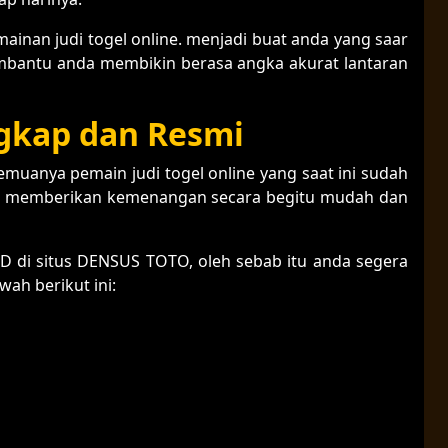
mainan judi togel online. menjadi buat anda yang saar
embantu anda membikin berasa angka akurat lantaran
gkap dan Resmi
emuanya pemain judi togel online yang saat ini sudah
apat memberikan kemenangan secara begitu mudah dan
ID di situs DENSUS TOTO, oleh sebab itu anda segera
ah berikut ini: