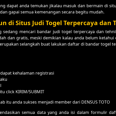
ng dapat anda temukan jikalau masuk dan bermain di sit
la dan gapai semua kemenangan secara begitu mudah.
n di Situs Judi Togel Terpercaya dan
ng sedang mencari bandar judi togel terpercaya dan tehn
ah dan gratis, meski demikian kalau anda belum ketahui 
upakan selangkah buat lakukan daftar di bandar togel te
O
a dapat kehalaman registrasi
laku
l
 itu click KIRIM/SUBMIT
sebab itu anda sukses menjadi member dari DENSUS TOTO
dasikan semua data yang anda isi dalam formulir dafta