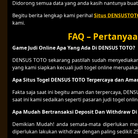
Didorong semua data yang anda kasih nantunya buat
Begitu berita lengkap kami perihal
Situs DENSUSTOT
kami.
FAQ – Pertanya
Game Judi Online Apa Yang Ada Di DENSUS TOTO?
DENSUS TOTO sekarang pastilah sudah menyediakan b
yang kami siapkan kecuali judi togel online merupakan 
Apa Situs Togel DENSUS TOTO Terpercaya dan Ama
Fakta saja saat ini begitu aman dan terpercaya, DE
saat ini kami sedaikan seperti pasaran judi togel on
Apa Mudah
Bert
ransaksi Deposit Dan Withdraw D
Demikian Mudah! anda semata-mata diperlukan me
diperlukan lakukan withdraw dengan paling sedikit 2