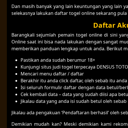
Dan masih banyak yang lain keuntungan yang lain ya
selekasnya lakukan daftar togel online sekarang pu
Daftar Aku
Barangkali sejumlah pemain togel online di sini ya
Online saat ini bisa nada lakukan dengan sangat mud
memberikan panduan lengkap untuk anda. Berikut mer
Pastikan anda sudah berumur 18+
Kunjungi situs judi togel terpecaya DENSUS TOT
Mencari menu daftar / daftar
Berakhir itu anda click daftar, oleh sebab itu and
Isi seluruh formulir daftar dengan data betul/ber
Cek kembali data – data yang sudah diisi apa betu
Jikalau data yang anda isi sudah betul oleh sebab
Jikalau ada pengakuan ‘Pendaftaran berhasil’ oleh 
Demikian mudah kan? Meski demikian kami rekomen