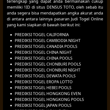
terlengkap yang dapat anda bermainakan cukup
memiliki 1ID di situs DENSUS TOTO, oleh sebab itu
anda segera bisa mendapatkan angka akurat anda
di antara antara lainnya pasaran Judi Togel Online
yang kami siapkan di bawah berikut ini:
PREDIKSI TOGEL CALIFORNIA
PREDIKSI TOGEL CAMBODIA NIGHT
PREDIKSI TOGEL CANADIA POOLS
PREDIKSI TOGEL CHINA NIGHT
PREDIKSI TOGEL CHINA POOLS
PREDIKSI TOGEL CHONBURI POOLS
PREDIKSI TOGEL CHONBURI NIGHT
PREDIKSI TOGEL DEWATA POOLS
PREDIKSI TOGEL EROPA LOTTO
PREDIKSI TOGEL HEBEI POOLS
PREDIKSI TOGEL HONGKONG EVEN
PREDIKSI TOGEL HONGKONG POOLS
PREDIKSI TOGEL JAPAN POOLS