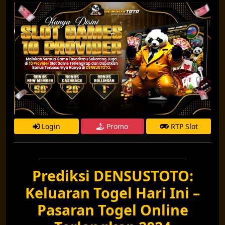
Login
Promo
RTP Slot
Prediksi DENSUSTOTO:
Keluaran Togel Hari Ini –
Pasaran Togel Online