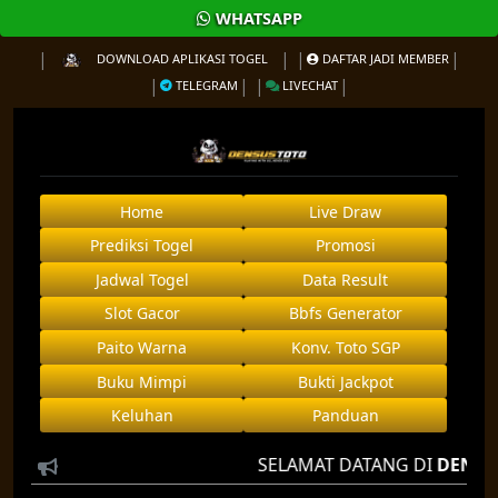
WHATSAPP
DOWNLOAD APLIKASI TOGEL
DAFTAR JADI MEMBER
TELEGRAM
LIVECHAT
Home
Live Draw
Prediksi Togel
Promosi
Jadwal Togel
Data Result
Slot Gacor
Bbfs Generator
Paito Warna
Konv. Toto SGP
Buku Mimpi
Bukti Jackpot
Keluhan
Panduan
SELAMAT DATANG DI
DENSUS