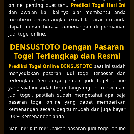
online, penting buat tahu
Prediksi Togel Hari Ini
dan awalan kali kalinya biar membantu anda
membikin berasa angka akurat lantaran itu anda
dapat mudah berasa kemenangan di permainan
judi togel online.
DENSUSTOTO Dengan Pasaran
Togel Terlengkap dan Resmi
Prediksi Togel Online DENSUSTOTO
saat ini sudah
menyediakan pasaran judi togel terbesar dan
terlengkap. Semuanya pemain judi togel online
yang saat ini sudah terjun langsung untuk bermain
judi togel, pastilah sudah mengetahui apa saja
pasaran togel online yang dapat memberikan
kemenangan secara begitu mudah dan juga bayar
100% kemenangan anda.
Nah, berikut merupakan pasaran judi togel online