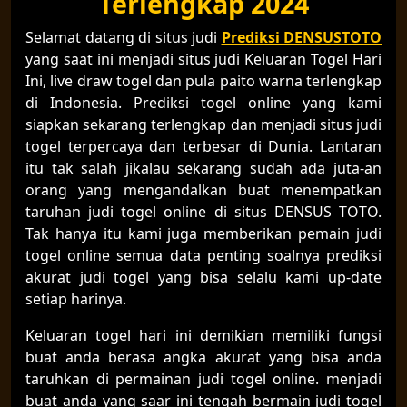
Terlengkap 2024
Selamat datang di situs judi
Prediksi DENSUSTOTO
yang saat ini menjadi situs judi Keluaran Togel Hari
Ini, live draw togel dan pula paito warna terlengkap
di Indonesia. Prediksi togel online yang kami
siapkan sekarang terlengkap dan menjadi situs judi
togel terpercaya dan terbesar di Dunia. Lantaran
itu tak salah jikalau sekarang sudah ada juta-an
orang yang mengandalkan buat menempatkan
taruhan judi togel online di situs DENSUS TOTO.
Tak hanya itu kami juga memberikan pemain judi
togel online semua data penting soalnya prediksi
akurat judi togel yang bisa selalu kami up-date
setiap harinya.
Keluaran togel hari ini demikian memiliki fungsi
buat anda berasa angka akurat yang bisa anda
taruhkan di permainan judi togel online. menjadi
buat anda yang saar ini tengah bermain judi togel