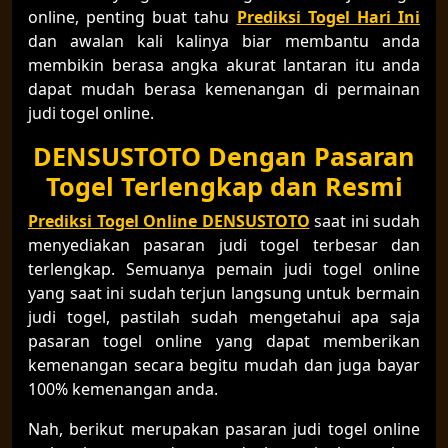
online, penting buat tahu
Prediksi Togel Hari Ini
dan awalan kali kalinya biar membantu anda
membikin berasa angka akurat lantaran itu anda
dapat mudah berasa kemenangan di permainan
judi togel online.
DENSUSTOTO Dengan Pasaran
Togel Terlengkap dan Resmi
Prediksi Togel Online DENSUSTOTO
saat ini sudah
menyediakan pasaran judi togel terbesar dan
terlengkap. Semuanya pemain judi togel online
yang saat ini sudah terjun langsung untuk bermain
judi togel, pastilah sudah mengetahui apa saja
pasaran togel online yang dapat memberikan
kemenangan secara begitu mudah dan juga bayar
100% kemenangan anda.
Nah, berikut merupakan pasaran judi togel online