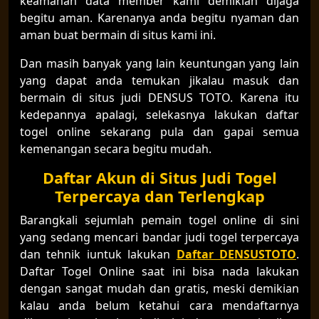
keamanan data member kami demikian dijaga
begitu aman. Karenanya anda begitu nyaman dan
aman buat bermain di situs kami ini.
Dan masih banyak yang lain keuntungan yang lain
yang dapat anda temukan jikalau masuk dan
bermain di situs judi DENSUS TOTO. Karena itu
kedepannya apalagi, selekasnya lakukan daftar
togel online sekarang pula dan gapai semua
kemenangan secara begitu mudah.
Daftar Akun di Situs Judi Togel
Terpercaya dan Terlengkap
Barangkali sejumlah pemain togel online di sini
yang sedang mencari bandar judi togel terpercaya
dan tehnik iuntuk lakukan
Daftar DENSUSTOTO
.
Daftar Togel Online saat ini bisa nada lakukan
dengan sangat mudah dan gratis, meski demikian
kalau anda belum ketahui cara mendaftarnya