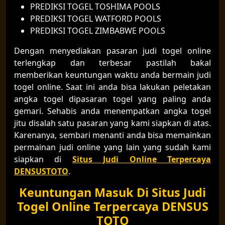
PREDIKSI TOGEL TOSHIMA POOLS
PREDIKSI TOGEL WATFORD POOLS
PREDIKSI TOGEL ZIMBABWE POOLS
Dengan menyediakan pasaran judi togel online
terlengkap dan terbesar pastilah bakal
memberikan keuntungan waktu anda bermain judi
togel online. Saat ini anda bisa lakukan peletakan
angka togel dipasaran togel yang paling anda
gemari. Sehabis anda menempatkan angka togel
jitu disalah satu pasaran yang kami siapkan di atas.
Karenanya, sembari menanti anda bisa memainkan
permainan judi online yang lain yang sudah kami
siapkan di
Situs Judi Online Terpercaya
DENSUSTOTO
.
Keuntungan Masuk Di Situs Judi
Togel Online Terpercaya DENSUS
TOTO