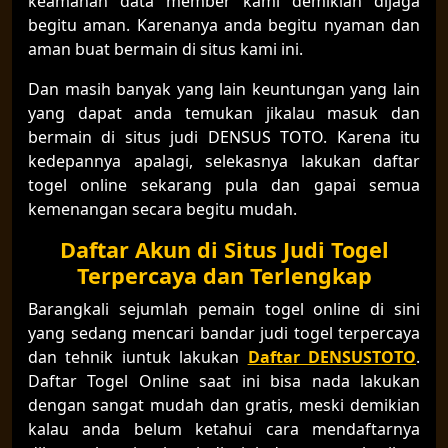
keamanan data member kami demikian dijaga
begitu aman. Karenanya anda begitu nyaman dan
aman buat bermain di situs kami ini.
Dan masih banyak yang lain keuntungan yang lain
yang dapat anda temukan jikalau masuk dan
bermain di situs judi DENSUS TOTO. Karena itu
kedepannya apalagi, selekasnya lakukan daftar
togel online sekarang pula dan gapai semua
kemenangan secara begitu mudah.
Daftar Akun di Situs Judi Togel
Terpercaya dan Terlengkap
Barangkali sejumlah pemain togel online di sini
yang sedang mencari bandar judi togel terpercaya
dan tehnik iuntuk lakukan
Daftar DENSUSTOTO
.
Daftar Togel Online saat ini bisa nada lakukan
dengan sangat mudah dan gratis, meski demikian
kalau anda belum ketahui cara mendaftarnya