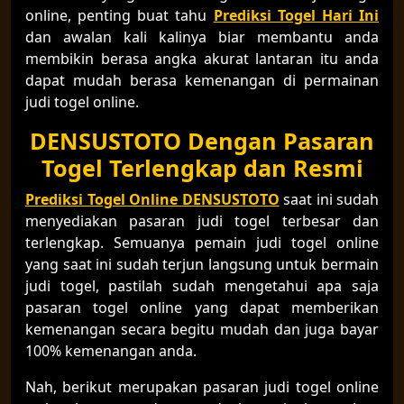
online, penting buat tahu
Prediksi Togel Hari Ini
dan awalan kali kalinya biar membantu anda
membikin berasa angka akurat lantaran itu anda
dapat mudah berasa kemenangan di permainan
judi togel online.
DENSUSTOTO Dengan Pasaran
Togel Terlengkap dan Resmi
Prediksi Togel Online DENSUSTOTO
saat ini sudah
menyediakan pasaran judi togel terbesar dan
terlengkap. Semuanya pemain judi togel online
yang saat ini sudah terjun langsung untuk bermain
judi togel, pastilah sudah mengetahui apa saja
pasaran togel online yang dapat memberikan
kemenangan secara begitu mudah dan juga bayar
100% kemenangan anda.
Nah, berikut merupakan pasaran judi togel online