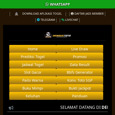
WHATSAPP
DOWNLOAD APLIKASI TOGEL
DAFTAR JADI MEMBER
TELEGRAM
LIVECHAT
Home
Live Draw
Prediksi Togel
Promosi
Jadwal Togel
Data Result
Slot Gacor
Bbfs Generator
Paito Warna
Konv. Toto SGP
Buku Mimpi
Bukti Jackpot
Keluhan
Panduan
SELAMAT DATANG DI
DENSUS