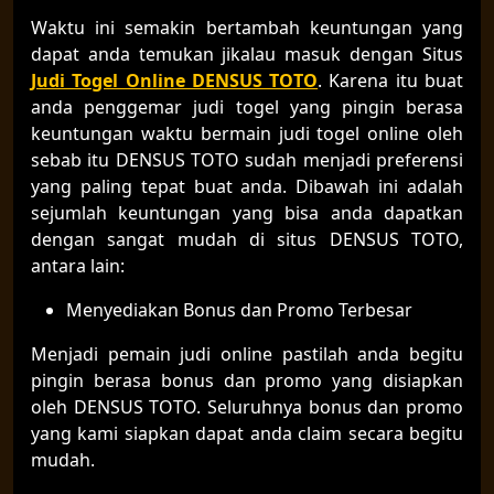
Waktu ini semakin bertambah keuntungan yang
dapat anda temukan jikalau masuk dengan Situs
Judi Togel Online DENSUS TOTO
. Karena itu buat
anda penggemar judi togel yang pingin berasa
keuntungan waktu bermain judi togel online oleh
sebab itu DENSUS TOTO sudah menjadi preferensi
yang paling tepat buat anda. Dibawah ini adalah
sejumlah keuntungan yang bisa anda dapatkan
dengan sangat mudah di situs DENSUS TOTO,
antara lain:
Menyediakan Bonus dan Promo Terbesar
Menjadi pemain judi online pastilah anda begitu
pingin berasa bonus dan promo yang disiapkan
oleh DENSUS TOTO. Seluruhnya bonus dan promo
yang kami siapkan dapat anda claim secara begitu
mudah.