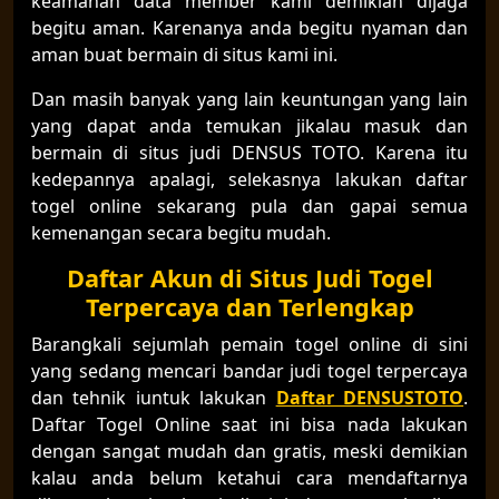
keamanan data member kami demikian dijaga
begitu aman. Karenanya anda begitu nyaman dan
aman buat bermain di situs kami ini.
Dan masih banyak yang lain keuntungan yang lain
yang dapat anda temukan jikalau masuk dan
bermain di situs judi DENSUS TOTO. Karena itu
kedepannya apalagi, selekasnya lakukan daftar
togel online sekarang pula dan gapai semua
kemenangan secara begitu mudah.
Daftar Akun di Situs Judi Togel
Terpercaya dan Terlengkap
Barangkali sejumlah pemain togel online di sini
yang sedang mencari bandar judi togel terpercaya
dan tehnik iuntuk lakukan
Daftar DENSUSTOTO
.
Daftar Togel Online saat ini bisa nada lakukan
dengan sangat mudah dan gratis, meski demikian
kalau anda belum ketahui cara mendaftarnya