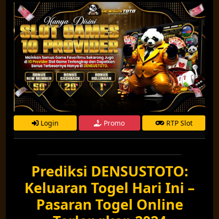
Login
Promo
RTP Slot
Prediksi DENSUSTOTO:
Keluaran Togel Hari Ini –
Pasaran Togel Online