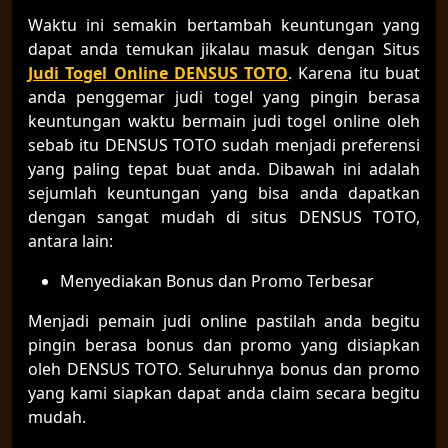
Waktu ini semakin bertambah keuntungan yang
dapat anda temukan jikalau masuk dengan Situs
Judi Togel Online DENSUS TOTO
. Karena itu buat
anda penggemar judi togel yang pingin berasa
keuntungan waktu bermain judi togel online oleh
sebab itu DENSUS TOTO sudah menjadi preferensi
yang paling tepat buat anda. Dibawah ini adalah
sejumlah keuntungan yang bisa anda dapatkan
dengan sangat mudah di situs DENSUS TOTO,
antara lain:
Menyediakan Bonus dan Promo Terbesar
Menjadi pemain judi online pastilah anda begitu
pingin berasa bonus dan promo yang disiapkan
oleh DENSUS TOTO. Seluruhnya bonus dan promo
yang kami siapkan dapat anda claim secara begitu
mudah.