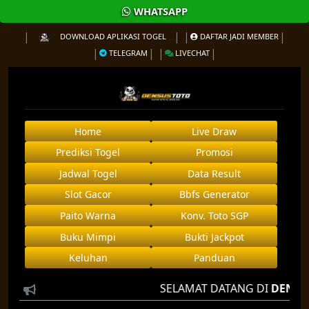
WHATSAPP
DOWNLOAD APLIKASI TOGEL
DAFTAR JADI MEMBER
TELEGRAM
LIVECHAT
Home
Live Draw
Prediksi Togel
Promosi
Jadwal Togel
Data Result
Slot Gacor
Bbfs Generator
Paito Warna
Konv. Toto SGP
Buku Mimpi
Bukti Jackpot
Keluhan
Panduan
SELAMAT DATANG DI
DENSUS