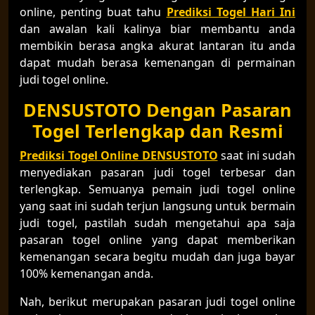
online, penting buat tahu
Prediksi Togel Hari Ini
dan awalan kali kalinya biar membantu anda
membikin berasa angka akurat lantaran itu anda
dapat mudah berasa kemenangan di permainan
judi togel online.
DENSUSTOTO Dengan Pasaran
Togel Terlengkap dan Resmi
Prediksi Togel Online DENSUSTOTO
saat ini sudah
menyediakan pasaran judi togel terbesar dan
terlengkap. Semuanya pemain judi togel online
yang saat ini sudah terjun langsung untuk bermain
judi togel, pastilah sudah mengetahui apa saja
pasaran togel online yang dapat memberikan
kemenangan secara begitu mudah dan juga bayar
100% kemenangan anda.
Nah, berikut merupakan pasaran judi togel online