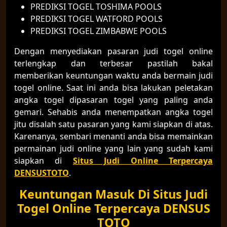
PREDIKSI TOGEL TOSHIMA POOLS
PREDIKSI TOGEL WATFORD POOLS
PREDIKSI TOGEL ZIMBABWE POOLS
Dengan menyediakan pasaran judi togel online
terlengkap dan terbesar pastilah bakal
memberikan keuntungan waktu anda bermain judi
togel online. Saat ini anda bisa lakukan peletakan
angka togel dipasaran togel yang paling anda
gemari. Sehabis anda menempatkan angka togel
jitu disalah satu pasaran yang kami siapkan di atas.
Karenanya, sembari menanti anda bisa memainkan
permainan judi online yang lain yang sudah kami
siapkan di
Situs Judi Online Terpercaya
DENSUSTOTO
.
Keuntungan Masuk Di Situs Judi
Togel Online Terpercaya DENSUS
TOTO