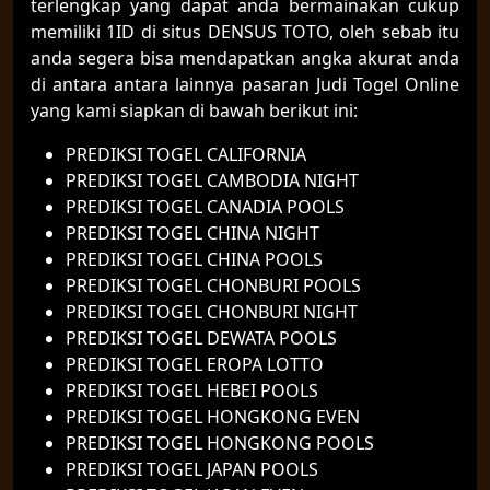
terlengkap yang dapat anda bermainakan cukup
memiliki 1ID di situs DENSUS TOTO, oleh sebab itu
anda segera bisa mendapatkan angka akurat anda
di antara antara lainnya pasaran Judi Togel Online
yang kami siapkan di bawah berikut ini:
PREDIKSI TOGEL CALIFORNIA
PREDIKSI TOGEL CAMBODIA NIGHT
PREDIKSI TOGEL CANADIA POOLS
PREDIKSI TOGEL CHINA NIGHT
PREDIKSI TOGEL CHINA POOLS
PREDIKSI TOGEL CHONBURI POOLS
PREDIKSI TOGEL CHONBURI NIGHT
PREDIKSI TOGEL DEWATA POOLS
PREDIKSI TOGEL EROPA LOTTO
PREDIKSI TOGEL HEBEI POOLS
PREDIKSI TOGEL HONGKONG EVEN
PREDIKSI TOGEL HONGKONG POOLS
PREDIKSI TOGEL JAPAN POOLS