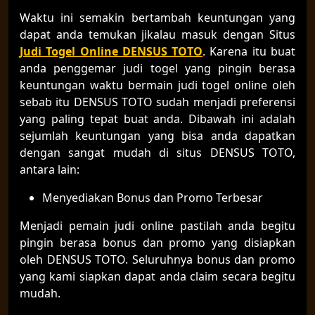
Waktu ini semakin bertambah keuntungan yang
dapat anda temukan jikalau masuk dengan Situs
Judi Togel Online DENSUS TOTO
. Karena itu buat
anda penggemar judi togel yang pingin berasa
keuntungan waktu bermain judi togel online oleh
sebab itu DENSUS TOTO sudah menjadi preferensi
yang paling tepat buat anda. Dibawah ini adalah
sejumlah keuntungan yang bisa anda dapatkan
dengan sangat mudah di situs DENSUS TOTO,
antara lain:
Menyediakan Bonus dan Promo Terbesar
Menjadi pemain judi online pastilah anda begitu
pingin berasa bonus dan promo yang disiapkan
oleh DENSUS TOTO. Seluruhnya bonus dan promo
yang kami siapkan dapat anda claim secara begitu
mudah.