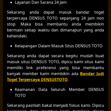
Layanan Dan Sarana 24 Jam
Sekarang anda dapat masuk bandar togel
terpercaya DENSUS TOTO sepanjang 24 jam non
stop. Maka bisa membantu anda membikin
bermain setiap waktu dan dimanapun yang anda
kehendaki.
Kelapangan Dalam Masuk Situs DENSUS TOTO
Sekarang anda dapat secara begitu mudah buat
masuk situs DENSUS TOTO, dipicu kami situs kami
memiliki link preferensi yang bisa membantu
banyak member kami membikin ada
Bandar Judi
Togel Terpercaya DENSUSTOTO
.
Keamanan Data Seluruh Member DENSUS
TOTO
Sekarang pastilah bakal menjadi fokus kami. Dipicu