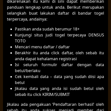
dikarenakan itu kami di sini dapat memberikan
panduan lengkap untuk anda. Berikut merupakan
selangkah buat lakukan daftar di bandar togel
terpercaya, andainya:
Pastikan anda sudah berumur 18+
Kunjungi situs judi togel terpecaya DENSUS
TOTO
Mencari menu daftar / daftar
Berakhir itu anda click daftar, oleh sebab itu
anda dapat kehalaman registrasi
Isi seluruh formulir daftar dengan data
betul/berlaku
Cek kembali data – data yang sudah diisi apa
betul
Jikalau data yang anda isi sudah betul oleh
sebab itu click KIRIM/SUBMIT
Jikalau ada pengakuan ‘Pendaftaran berhasil’ oleh
sebab itu anda sukses menjadi member dari