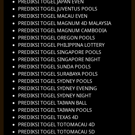
PREDIKSI TOGEL JAPAN EVEN
PREDIKSI TOGEL JUVENTUS POOLS
PREDIKSI TOGEL MACAU EVEN
PREDIKSI TOGEL MAGNUM 4D MALAYSIA
PREDIKSI TOGEL MAGNUM CAMBODIA
PREDIKSI TOGEL OREGON POOLS
PREDIKSI TOGEL PHILIPPINA LOTTERY
PREDIKSI TOGEL SINGAPORE POOLS
PREDIKSI TOGEL SINGAPORE NIGHT
PREDIKSI TOGEL SUNDA POOLS
PREDIKSI TOGEL SURABAYA POOLS
PREDIKSI TOGEL SYDNEY POOLS
PREDIKSI TOGEL SYDNEY EVENING
PREDIKSI TOGEL SYDNEY NIGHT
PREDIKSI TOGEL TAIWAN BALL
PREDIKSI TOGEL TAIWAN POOLS
PREDIKSI TOGEL TEXAS 4D
PREDIKSI TOGEL TOTOMACAU 4D
PREDIKSI TOGEL TOTOMACAU 5D