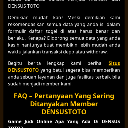
DENSUS TOTO
Demikian mudah kan? Meski demikian kami
rekomendasikan semua data yang anda isi dalam
formulir daftar togel di atas harus benar dan
berlaku. Kenapa? Didorong semua data yang anda
kasih nantunya buat membikin lebih mudah anda
waktu jalankan transaksi depo atau withdraw.
Begitu berita lengkap kami perihal
Situs
DENSUSTOTO
yang betul segera bisa memberikan
anda sebuah layanan dan juga fasilitas terbaik bila
sudah menjadi member kami.
FAQ – Pertanyaan Yang Sering
Ditanyakan Member
DENSUSTOTO
Game Judi Online Apa Yang Ada Di DENSUS