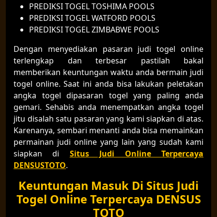
PREDIKSI TOGEL TOSHIMA POOLS
PREDIKSI TOGEL WATFORD POOLS
PREDIKSI TOGEL ZIMBABWE POOLS
Dengan menyediakan pasaran judi togel online
terlengkap dan terbesar pastilah bakal
memberikan keuntungan waktu anda bermain judi
togel online. Saat ini anda bisa lakukan peletakan
angka togel dipasaran togel yang paling anda
gemari. Sehabis anda menempatkan angka togel
jitu disalah satu pasaran yang kami siapkan di atas.
Karenanya, sembari menanti anda bisa memainkan
permainan judi online yang lain yang sudah kami
siapkan di
Situs Judi Online Terpercaya
DENSUSTOTO
.
Keuntungan Masuk Di Situs Judi
Togel Online Terpercaya DENSUS
TOTO