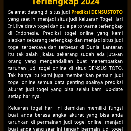
Terlengkap 2024
Selamat datang di situs judi
Prediksi DENSUSTOTO
yang saat ini menjadi situs judi Keluaran Togel Hari
Ini, live draw togel dan pula paito warna terlengkap
di Indonesia. Prediksi togel online yang kami
siapkan sekarang terlengkap dan menjadi situs judi
togel terpercaya dan terbesar di Dunia. Lantaran
itu tak salah jikalau sekarang sudah ada juta-an
orang yang mengandalkan buat menempatkan
taruhan judi togel online di situs DENSUS TOTO.
Tak hanya itu kami juga memberikan pemain judi
togel online semua data penting soalnya prediksi
akurat judi togel yang bisa selalu kami up-date
setiap harinya.
Keluaran togel hari ini demikian memiliki fungsi
buat anda berasa angka akurat yang bisa anda
taruhkan di permainan judi togel online. menjadi
buat anda yang saar ini tengah bermain judi togel