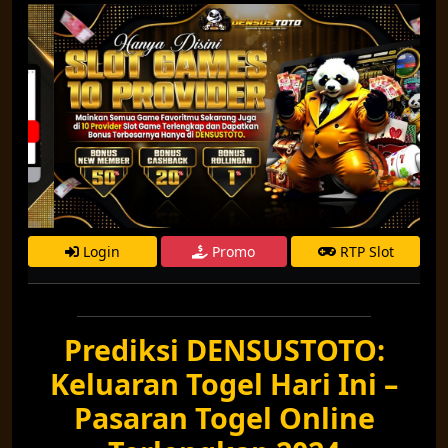
Login
Promo
RTP Slot
Prediksi DENSUSTOTO:
Keluaran Togel Hari Ini –
Pasaran Togel Online