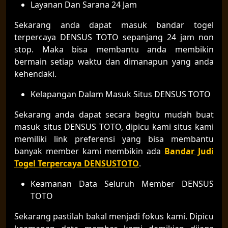
Layanan Dan Sarana 24 Jam
Sekarang anda dapat masuk bandar togel
terpercaya DENSUS TOTO sepanjang 24 jam non
stop. Maka bisa membantu anda membikin
bermain setiap waktu dan dimanapun yang anda
kehendaki.
Kelapangan Dalam Masuk Situs DENSUS TOTO
Sekarang anda dapat secara begitu mudah buat
masuk situs DENSUS TOTO, dipicu kami situs kami
memiliki link preferensi yang bisa membantu
banyak member kami membikin ada
Bandar Judi
Togel Terpercaya DENSUSTOTO
.
Keamanan Data Seluruh Member DENSUS
TOTO
Sekarang pastilah bakal menjadi fokus kami. Dipicu