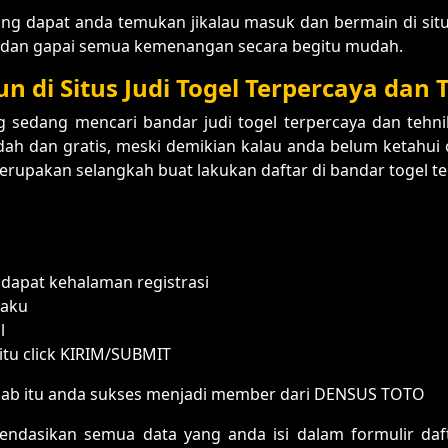
ng dapat anda temukan jikalau masuk dan bermain di sit
la dan gapai semua kemenangan secara begitu mudah.
n di Situs Judi Togel Terpercaya dan
ng sedang mencari bandar judi togel terpercaya dan tehn
ah dan gratis, meski demikian kalau anda belum ketahui 
upakan selangkah buat lakukan daftar di bandar togel te
O
a dapat kehalaman registrasi
laku
l
 itu click KIRIM/SUBMIT
sebab itu anda sukses menjadi member dari DENSUS TOTO
dasikan semua data yang anda isi dalam formulir dafta