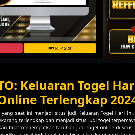
RTP Slot
: Keluaran Togel Hari
Online Terlengkap 202
yang saat ini menjadi situs judi Keluaran Togel Hari Ini
ekarang terlengkap dan menjadi situs judi togel terpercaya 
an buat menempatkan taruhan judi togel online di situ
rediksi akurat judi togel yang bisa selalu kami up-date seti