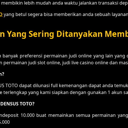
 membikin lebih mudah anda waktu jalankan transaksi dep
O
yang betul segera bisa memberikan anda sebuah layanan 
an Yang Sering Ditanyakan Me
anyak preferensi permainan judi online yang lain yang 
permainan judi slot online, judi live casino online dan mas
n?
NSUS TOTO dapat dilunasi full kemenangan dapat anda te
line terlengkap yang kami siapkan dengan gunakan 1 akun sa
i DENSUS TOTO?
ndeposit 10.000 buat memainkan semua permainan yang
5.000