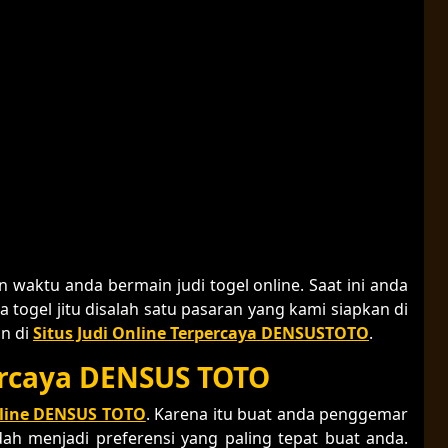
waktu anda bermain judi togel online. Saat ini anda
togel jitu disalah satu pasaran yang kami siapkan di
an di
Situs Judi Online Terpercaya DENSUSTOTO
.
percaya DENSUS TOTO
nline DENSUS TOTO
. Karena itu buat anda penggemar
ah menjadi preferensi yang paling tepat buat anda.