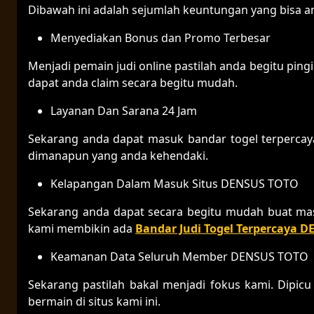
Dibawah ini adalah sejumlah keuntungan yang bisa a
Menyediakan Bonus dan Promo Terbesar
Menjadi pemain judi online pastilah anda begitu pi
dapat anda claim secara begitu mudah.
Layanan Dan Sarana 24 Jam
Sekarang anda dapat masuk bandar togel terperca
dimanapun yang anda kehendaki.
Kelapangan Dalam Masuk Situs DENSUS TOTO
Sekarang anda dapat secara begitu mudah buat mas
kami membikin ada
Bandar Judi Togel Terpercaya
Keamanan Data Seluruh Member DENSUS TOTO
Sekarang pastilah bakal menjadi fokus kami. Dip
bermain di situs kami ini.