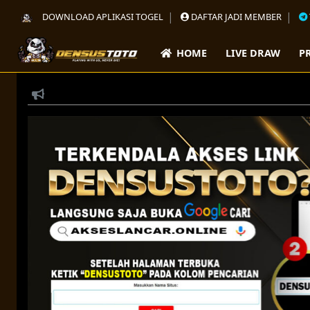
DOWNLOAD APLIKASI TOGEL
DAFTAR JADI MEMBER
HOME
LIVE DRAW
P