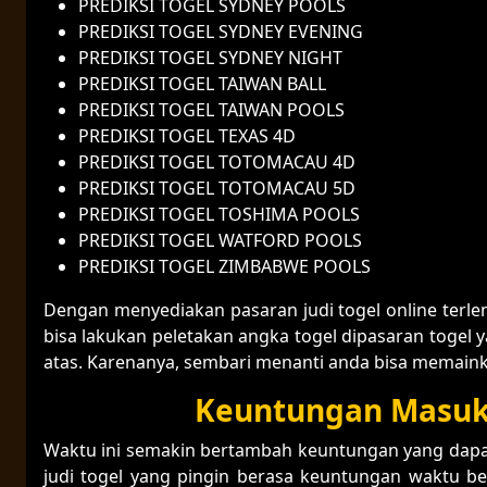
PREDIKSI TOGEL SYDNEY POOLS
PREDIKSI TOGEL SYDNEY EVENING
PREDIKSI TOGEL SYDNEY NIGHT
PREDIKSI TOGEL TAIWAN BALL
PREDIKSI TOGEL TAIWAN POOLS
PREDIKSI TOGEL TEXAS 4D
PREDIKSI TOGEL TOTOMACAU 4D
PREDIKSI TOGEL TOTOMACAU 5D
PREDIKSI TOGEL TOSHIMA POOLS
PREDIKSI TOGEL WATFORD POOLS
PREDIKSI TOGEL ZIMBABWE POOLS
Dengan menyediakan pasaran judi togel online terle
bisa lakukan peletakan angka togel dipasaran togel 
atas. Karenanya, sembari menanti anda bisa memaink
Keuntungan Masuk D
Waktu ini semakin bertambah keuntungan yang dapa
judi togel yang pingin berasa keuntungan waktu be