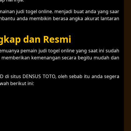
mainan judi togel online. menjadi buat anda yang saar
embantu anda membikin berasa angka akurat lantaran
gkap dan Resmi
emuanya pemain judi togel online yang saat ini sudah
apat memberikan kemenangan secara begitu mudah dan
ID di situs DENSUS TOTO, oleh sebab itu anda segera
ah berikut ini: