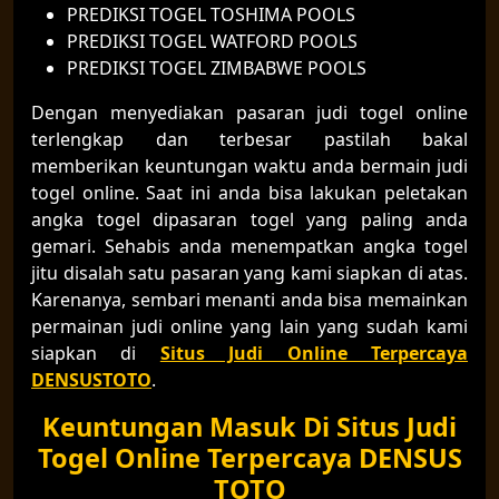
PREDIKSI TOGEL TOSHIMA POOLS
PREDIKSI TOGEL WATFORD POOLS
PREDIKSI TOGEL ZIMBABWE POOLS
Dengan menyediakan pasaran judi togel online
terlengkap dan terbesar pastilah bakal
memberikan keuntungan waktu anda bermain judi
togel online. Saat ini anda bisa lakukan peletakan
angka togel dipasaran togel yang paling anda
gemari. Sehabis anda menempatkan angka togel
jitu disalah satu pasaran yang kami siapkan di atas.
Karenanya, sembari menanti anda bisa memainkan
permainan judi online yang lain yang sudah kami
siapkan di
Situs Judi Online Terpercaya
DENSUSTOTO
.
Keuntungan Masuk Di Situs Judi
Togel Online Terpercaya DENSUS
TOTO