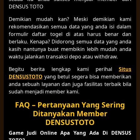
DENSUS TOTO
Demikian mudah kan? Meski demikian kami
rekomendasikan semua data yang anda isi dalam
formulir daftar togel di atas harus benar dan
berlaku. Kenapa? Didorong semua data yang anda
kasih nantunya buat membikin lebih mudah anda
waktu jalankan transaksi depo atau withdraw.
Begitu berita lengkap kami perihal
Situs
DENSUSTOTO
yang betul segera bisa memberikan
anda sebuah layanan dan juga fasilitas terbaik bila
sudah menjadi member kami.
FAQ – Pertanyaan Yang Sering
Ditanyakan Member
DENSUSTOTO
Game Judi Online Apa Yang Ada Di DENSUS