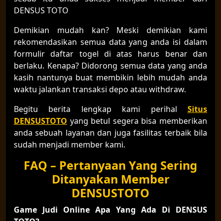
DENSUS TOTO
Demikian mudah kan? Meski demikian kami
rekomendasikan semua data yang anda isi dalam
formulir daftar togel di atas harus benar dan
berlaku. Kenapa? Didorong semua data yang anda
kasih nantunya buat membikin lebih mudah anda
waktu jalankan transaksi depo atau withdraw.
Begitu berita lengkap kami perihal
Situs
DENSUSTOTO
yang betul segera bisa memberikan
anda sebuah layanan dan juga fasilitas terbaik bila
sudah menjadi member kami.
FAQ – Pertanyaan Yang Sering
Ditanyakan Member
DENSUSTOTO
Game Judi Online Apa Yang Ada Di DENSUS