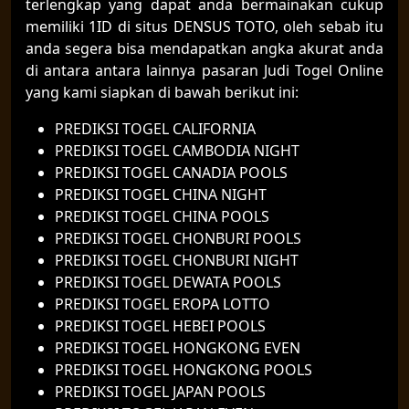
terlengkap yang dapat anda bermainakan cukup
memiliki 1ID di situs DENSUS TOTO, oleh sebab itu
anda segera bisa mendapatkan angka akurat anda
di antara antara lainnya pasaran Judi Togel Online
yang kami siapkan di bawah berikut ini:
PREDIKSI TOGEL CALIFORNIA
PREDIKSI TOGEL CAMBODIA NIGHT
PREDIKSI TOGEL CANADIA POOLS
PREDIKSI TOGEL CHINA NIGHT
PREDIKSI TOGEL CHINA POOLS
PREDIKSI TOGEL CHONBURI POOLS
PREDIKSI TOGEL CHONBURI NIGHT
PREDIKSI TOGEL DEWATA POOLS
PREDIKSI TOGEL EROPA LOTTO
PREDIKSI TOGEL HEBEI POOLS
PREDIKSI TOGEL HONGKONG EVEN
PREDIKSI TOGEL HONGKONG POOLS
PREDIKSI TOGEL JAPAN POOLS