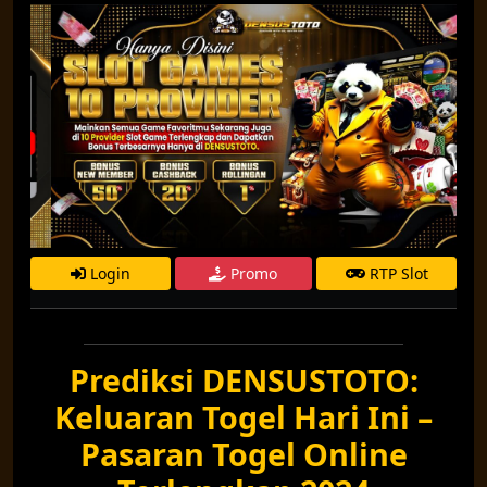
Login
Promo
RTP Slot
Prediksi DENSUSTOTO:
Keluaran Togel Hari Ini –
Pasaran Togel Online