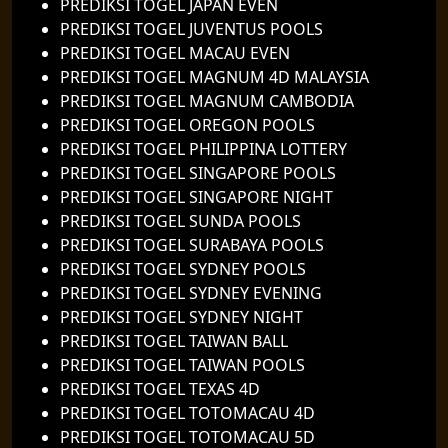
PREDIKSI TOGEL JAPAN EVEN
PREDIKSI TOGEL JUVENTUS POOLS
PREDIKSI TOGEL MACAU EVEN
PREDIKSI TOGEL MAGNUM 4D MALAYSIA
PREDIKSI TOGEL MAGNUM CAMBODIA
PREDIKSI TOGEL OREGON POOLS
PREDIKSI TOGEL PHILIPPINA LOTTERY
PREDIKSI TOGEL SINGAPORE POOLS
PREDIKSI TOGEL SINGAPORE NIGHT
PREDIKSI TOGEL SUNDA POOLS
PREDIKSI TOGEL SURABAYA POOLS
PREDIKSI TOGEL SYDNEY POOLS
PREDIKSI TOGEL SYDNEY EVENING
PREDIKSI TOGEL SYDNEY NIGHT
PREDIKSI TOGEL TAIWAN BALL
PREDIKSI TOGEL TAIWAN POOLS
PREDIKSI TOGEL TEXAS 4D
PREDIKSI TOGEL TOTOMACAU 4D
PREDIKSI TOGEL TOTOMACAU 5D