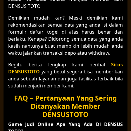
DENSUS TOTO
Demikian mudah kan? Meski demikian kami
rekomendasikan semua data yang anda isi dalam
formulir daftar togel di atas harus benar dan
berlaku. Kenapa? Didorong semua data yang anda
kasih nantunya buat membikin lebih mudah anda
waktu jalankan transaksi depo atau withdraw.
Begitu berita lengkap kami perihal
Situs
DENSUSTOTO
yang betul segera bisa memberikan
anda sebuah layanan dan juga fasilitas terbaik bila
sudah menjadi member kami.
FAQ – Pertanyaan Yang Sering
Ditanyakan Member
DENSUSTOTO
Game Judi Online Apa Yang Ada Di DENSUS