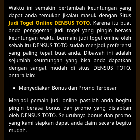
Waktu ini semakin bertambah keuntungan yang
dapat anda temukan jikalau masuk dengan Situs
Judi Togel Online DENSUS TOTO
. Karena itu buat
anda penggemar judi togel yang pingin berasa
keuntungan waktu bermain judi togel online oleh
sebab itu DENSUS TOTO sudah menjadi preferensi
yang paling tepat buat anda. Dibawah ini adalah
sejumlah keuntungan yang bisa anda dapatkan
dengan sangat mudah di situs DENSUS TOTO,
antara lain:
Menyediakan Bonus dan Promo Terbesar
Menjadi pemain judi online pastilah anda begitu
pingin berasa bonus dan promo yang disiapkan
oleh DENSUS TOTO. Seluruhnya bonus dan promo
yang kami siapkan dapat anda claim secara begitu
mudah.