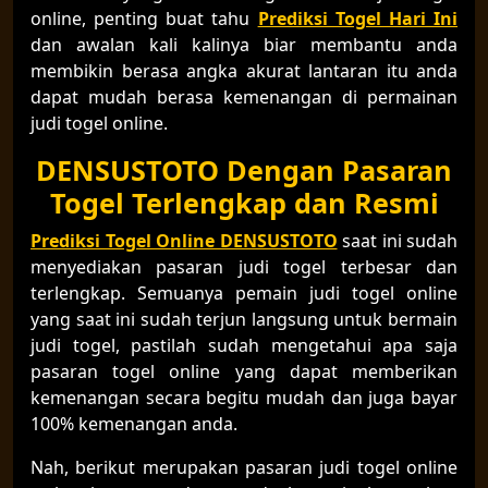
online, penting buat tahu
Prediksi Togel Hari Ini
dan awalan kali kalinya biar membantu anda
membikin berasa angka akurat lantaran itu anda
dapat mudah berasa kemenangan di permainan
judi togel online.
DENSUSTOTO Dengan Pasaran
Togel Terlengkap dan Resmi
Prediksi Togel Online DENSUSTOTO
saat ini sudah
menyediakan pasaran judi togel terbesar dan
terlengkap. Semuanya pemain judi togel online
yang saat ini sudah terjun langsung untuk bermain
judi togel, pastilah sudah mengetahui apa saja
pasaran togel online yang dapat memberikan
kemenangan secara begitu mudah dan juga bayar
100% kemenangan anda.
Nah, berikut merupakan pasaran judi togel online