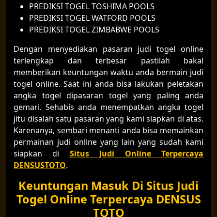
PREDIKSI TOGEL TOSHIMA POOLS
PREDIKSI TOGEL WATFORD POOLS
PREDIKSI TOGEL ZIMBABWE POOLS
Dengan menyediakan pasaran judi togel online
terlengkap dan terbesar pastilah bakal
memberikan keuntungan waktu anda bermain judi
togel online. Saat ini anda bisa lakukan peletakan
angka togel dipasaran togel yang paling anda
gemari. Sehabis anda menempatkan angka togel
jitu disalah satu pasaran yang kami siapkan di atas.
Karenanya, sembari menanti anda bisa memainkan
permainan judi online yang lain yang sudah kami
siapkan di
Situs Judi Online Terpercaya
DENSUSTOTO
.
Keuntungan Masuk Di Situs Judi
Togel Online Terpercaya DENSUS
TOTO