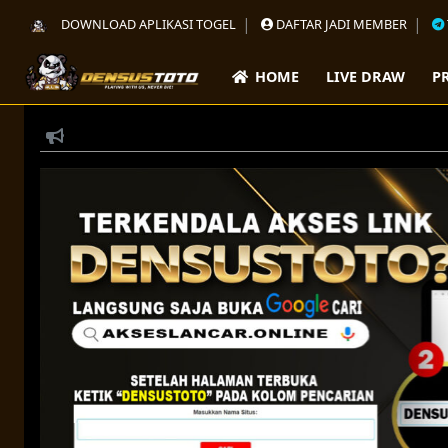
DOWNLOAD APLIKASI TOGEL
DAFTAR JADI MEMBER
HOME
LIVE DRAW
P