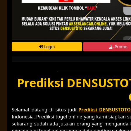
Login
Promo
Prediksi DENSUSTOTO
Selamat datang di situs judi
Prediksi DENSUSTOTO
Indonesia. Prediksi togel online yang kami siapkan s
sekarang sudah ada juta-an orang yang mengandalk
pemain judi togel online semua data penting soalnya p