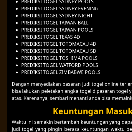
PREDIKSI TOGEL SYDNEY POOLS
PREDIKSI TOGEL SYDNEY EVENING
PREDIKSI TOGEL SYDNEY NIGHT
PREDIKSI TOGEL TAIWAN BALL
PREDIKSI TOGEL TAIWAN POOLS
PREDIKSI TOGEL TEXAS 4D
PREDIKSI TOGEL TOTOMACAU 4D
PREDIKSI TOGEL TOTOMACAU 5D
PREDIKSI TOGEL TOSHIMA POOLS
PREDIKSI TOGEL WATFORD POOLS
PREDIKSI TOGEL ZIMBABWE POOLS
Dengan menyediakan pasaran judi togel online terle
bisa lakukan peletakan angka togel dipasaran togel 
atas. Karenanya, sembari menanti anda bisa memaink
Keuntungan Masuk D
Waktu ini semakin bertambah keuntungan yang dapa
judi togel yang pingin berasa keuntungan waktu be