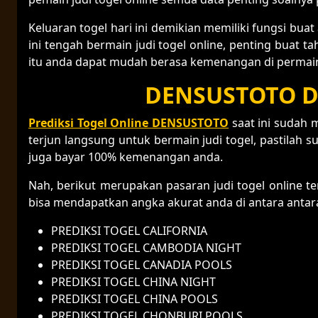
Keluaran togel hari ini demikian memiliki fungsi bua
ini tengah bermain judi togel online, penting buat t
itu anda dapat mudah berasa kemenangan di permaina
DENSUSTOTO De
Prediksi Togel Online DENSUSTOTO
saat ini sudah 
terjun langsung untuk bermain judi togel, pastila
juga bayar 100% kemenangan anda.
Nah, berikut merupakan pasaran judi togel online t
bisa mendapatkan angka akurat anda di antara antara 
PREDIKSI TOGEL CALIFORNIA
PREDIKSI TOGEL CAMBODIA NIGHT
PREDIKSI TOGEL CANADIA POOLS
PREDIKSI TOGEL CHINA NIGHT
PREDIKSI TOGEL CHINA POOLS
PREDIKSI TOGEL CHONBURI POOLS