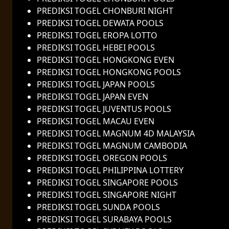
PREDIKSI TOGEL CHONBURI NIGHT
PREDIKSI TOGEL DEWATA POOLS
PREDIKSI TOGEL EROPA LOTTO
PREDIKSI TOGEL HEBEI POOLS
PREDIKSI TOGEL HONGKONG EVEN
PREDIKSI TOGEL HONGKONG POOLS
PREDIKSI TOGEL JAPAN POOLS
PREDIKSI TOGEL JAPAN EVEN
PREDIKSI TOGEL JUVENTUS POOLS
PREDIKSI TOGEL MACAU EVEN
PREDIKSI TOGEL MAGNUM 4D MALAYSIA
PREDIKSI TOGEL MAGNUM CAMBODIA
PREDIKSI TOGEL OREGON POOLS
PREDIKSI TOGEL PHILIPPINA LOTTERY
PREDIKSI TOGEL SINGAPORE POOLS
PREDIKSI TOGEL SINGAPORE NIGHT
PREDIKSI TOGEL SUNDA POOLS
PREDIKSI TOGEL SURABAYA POOLS