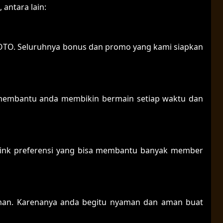
antara lain:
 TOTO. Seluruhnya bonus dan promo yang kami siapkan
 membantu anda membikin bermain setiap waktu dan
 link preferensi yang bisa membantu banyak member
aman. Karenanya anda begitu nyaman dan aman buat