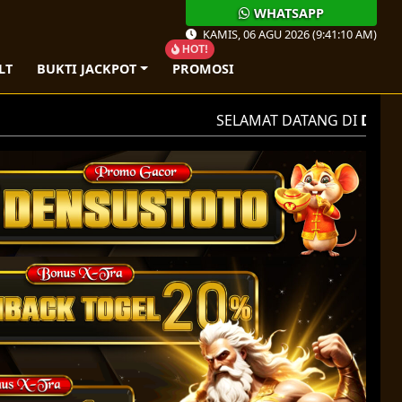
WHATSAPP
KAMIS, 06 AGU 2026 (
9:41:11 AM
)
LT
BUKTI JACKPOT
PROMOSI
SELAMAT DATANG DI
DENSUST