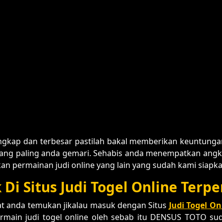
ngkap dan terbesar pastilah bakal memberikan keuntungan 
yang paling anda gemari. Sehabis anda menempatkan angka 
an permainan judi online yang lain yang sudah kami siapk
i Situs Judi Togel Online Ter
t anda temukan jikalau masuk dengan Situs
Judi Togel O
rmain judi togel online oleh sebab itu DENSUS TOTO sud