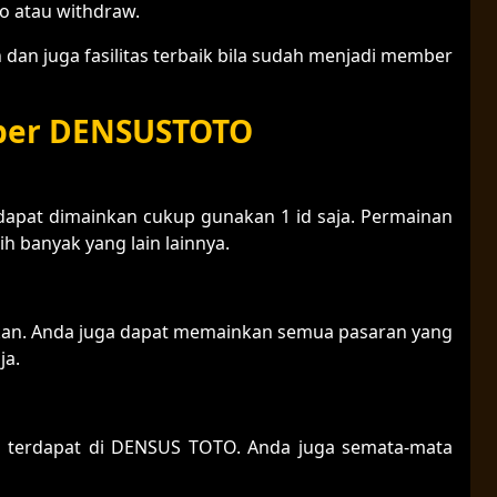
o atau withdraw.
dan juga fasilitas terbaik bila sudah menjadi member
mber DENSUSTOTO
dapat dimainkan cukup gunakan 1 id saja. Permainan
ih banyak yang lain lainnya.
mukan. Anda juga dapat memainkan semua pasaran yang
ja.
 terdapat di DENSUS TOTO. Anda juga semata-mata