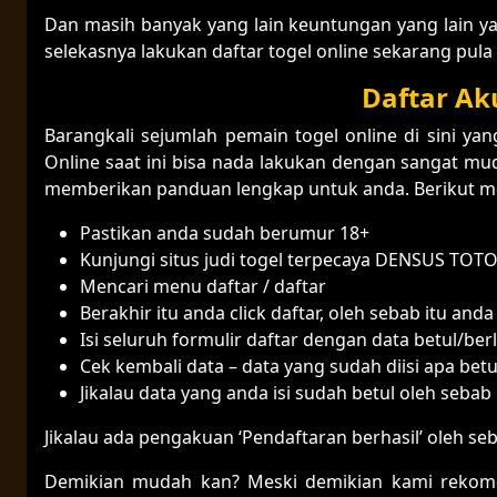
Dan masih banyak yang lain keuntungan yang lain ya
selekasnya lakukan daftar togel online sekarang pu
Daftar Aku
Barangkali sejumlah pemain togel online di sini ya
Online saat ini bisa nada lakukan dengan sangat mud
memberikan panduan lengkap untuk anda. Berikut mer
Pastikan anda sudah berumur 18+
Kunjungi situs judi togel terpecaya DENSUS TOT
Mencari menu daftar / daftar
Berakhir itu anda click daftar, oleh sebab itu and
Isi seluruh formulir daftar dengan data betul/ber
Cek kembali data – data yang sudah diisi apa betu
Jikalau data yang anda isi sudah betul oleh sebab
Jikalau ada pengakuan ‘Pendaftaran berhasil’ oleh 
Demikian mudah kan? Meski demikian kami rekomen