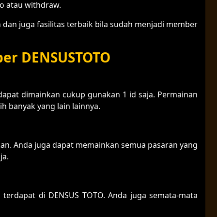
o atau withdraw.
dan juga fasilitas terbaik bila sudah menjadi member
mber DENSUSTOTO
dapat dimainkan cukup gunakan 1 id saja. Permainan
ih banyak yang lain lainnya.
mukan. Anda juga dapat memainkan semua pasaran yang
ja.
 terdapat di DENSUS TOTO. Anda juga semata-mata