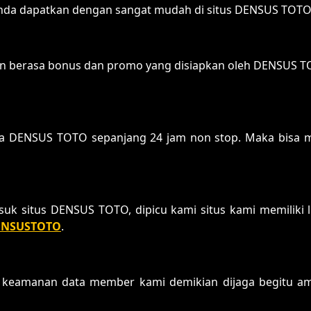
nda dapatkan dengan sangat mudah di situs DENSUS TOTO, 
ngin berasa bonus dan promo yang disiapkan oleh DENSUS
ya DENSUS TOTO sepanjang 24 jam non stop. Maka bisa
uk situs DENSUS TOTO, dipicu kami situs kami memiliki
 DENSUSTOTO
.
icu keamanan data member kami demikian dijaga begitu 