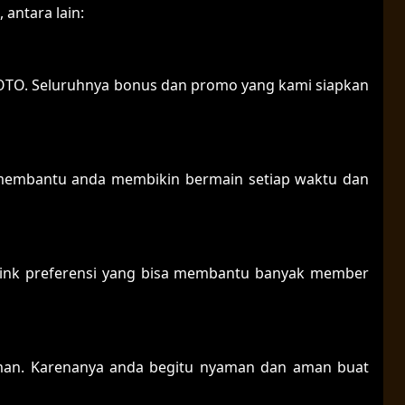
antara lain:
 TOTO. Seluruhnya bonus dan promo yang kami siapkan
 membantu anda membikin bermain setiap waktu dan
 link preferensi yang bisa membantu banyak member
aman. Karenanya anda begitu nyaman dan aman buat