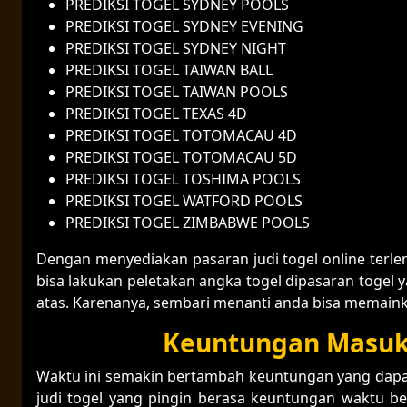
PREDIKSI TOGEL SYDNEY POOLS
PREDIKSI TOGEL SYDNEY EVENING
PREDIKSI TOGEL SYDNEY NIGHT
PREDIKSI TOGEL TAIWAN BALL
PREDIKSI TOGEL TAIWAN POOLS
PREDIKSI TOGEL TEXAS 4D
PREDIKSI TOGEL TOTOMACAU 4D
PREDIKSI TOGEL TOTOMACAU 5D
PREDIKSI TOGEL TOSHIMA POOLS
PREDIKSI TOGEL WATFORD POOLS
PREDIKSI TOGEL ZIMBABWE POOLS
Dengan menyediakan pasaran judi togel online terle
bisa lakukan peletakan angka togel dipasaran togel 
atas. Karenanya, sembari menanti anda bisa memaink
Keuntungan Masuk D
Waktu ini semakin bertambah keuntungan yang dapa
judi togel yang pingin berasa keuntungan waktu be