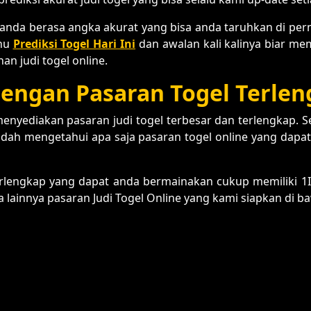
t anda berasa angka akurat yang bisa anda taruhkan di per
ahu
Prediksi Togel Hari Ini
dan awalan kali kalinya biar m
n judi togel online.
ngan Pasaran Togel Terlen
menyediakan pasaran judi togel terbesar dan terlengkap. S
h sudah mengetahui apa saja pasaran togel online yang d
erlengkap yang dapat anda bermainakan cukup memiliki 1
lainnya pasaran Judi Togel Online yang kami siapkan di baw