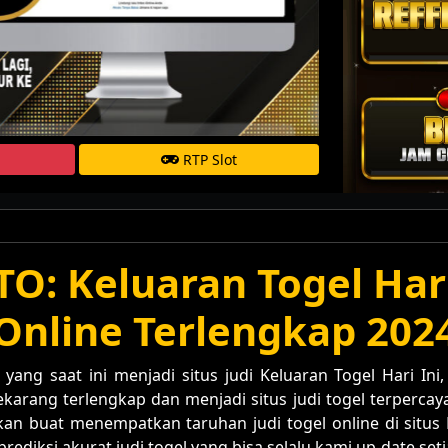
RTP Slot
: Keluaran Togel Hari
Online Terlengkap 202
yang saat ini menjadi situs judi Keluaran Togel Hari Ini
ekarang terlengkap dan menjadi situs judi togel terpercaya 
an buat menempatkan taruhan judi togel online di situ
rediksi akurat judi togel yang bisa selalu kami up-date seti