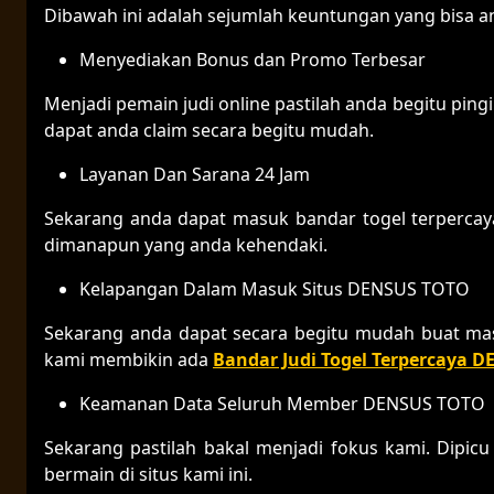
Dibawah ini adalah sejumlah keuntungan yang bisa a
Menyediakan Bonus dan Promo Terbesar
Menjadi pemain judi online pastilah anda begitu pi
dapat anda claim secara begitu mudah.
Layanan Dan Sarana 24 Jam
Sekarang anda dapat masuk bandar togel terperca
dimanapun yang anda kehendaki.
Kelapangan Dalam Masuk Situs DENSUS TOTO
Sekarang anda dapat secara begitu mudah buat mas
kami membikin ada
Bandar Judi Togel Terpercaya
Keamanan Data Seluruh Member DENSUS TOTO
Sekarang pastilah bakal menjadi fokus kami. Dip
bermain di situs kami ini.