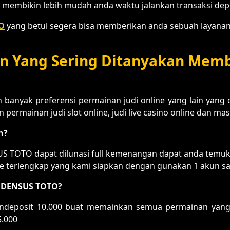
 membikin lebih mudah anda waktu jalankan transaksi dep
O
yang betul segera bisa memberikan anda sebuah layanan 
an Yang Sering Ditanyakan Me
anyak preferensi permainan judi online yang lain yang 
permainan judi slot online, judi live casino online dan mas
n?
NSUS TOTO dapat dilunasi full kemenangan dapat anda te
line terlengkap yang kami siapkan dengan gunakan 1 akun sa
i DENSUS TOTO?
ndeposit 10.000 buat memainkan semua permainan yang
5.000