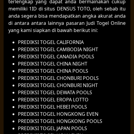
terlengkap yang dapat anda bermainakan cukup
memiliki 1ID di situs DENSUS TOTO, oleh sebab itu
anda segera bisa mendapatkan angka akurat anda
di antara antara lainnya pasaran Judi Togel Online
yang kami siapkan di bawah berikut ini:
PREDIKSI TOGEL CALIFORNIA
PREDIKSI TOGEL CAMBODIA NIGHT
PREDIKSI TOGEL CANADIA POOLS
PREDIKSI TOGEL CHINA NIGHT
PREDIKSI TOGEL CHINA POOLS
PREDIKSI TOGEL CHONBURI POOLS
PREDIKSI TOGEL CHONBURI NIGHT
PREDIKSI TOGEL DEWATA POOLS
PREDIKSI TOGEL EROPA LOTTO
PREDIKSI TOGEL HEBEI POOLS
PREDIKSI TOGEL HONGKONG EVEN
PREDIKSI TOGEL HONGKONG POOLS
PREDIKSI TOGEL JAPAN POOLS