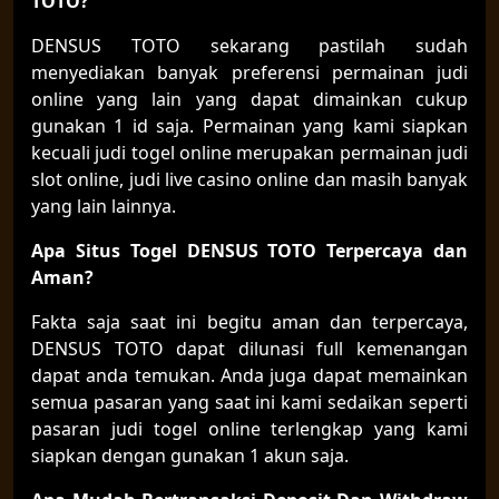
TOTO?
DENSUS TOTO sekarang pastilah sudah
menyediakan banyak preferensi permainan judi
online yang lain yang dapat dimainkan cukup
gunakan 1 id saja. Permainan yang kami siapkan
kecuali judi togel online merupakan permainan judi
slot online, judi live casino online dan masih banyak
yang lain lainnya.
Apa Situs Togel DENSUS TOTO Terpercaya dan
Aman?
Fakta saja saat ini begitu aman dan terpercaya,
DENSUS TOTO dapat dilunasi full kemenangan
dapat anda temukan. Anda juga dapat memainkan
semua pasaran yang saat ini kami sedaikan seperti
pasaran judi togel online terlengkap yang kami
siapkan dengan gunakan 1 akun saja.