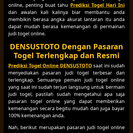
online, penting buat tahu
Prediksi Togel Hari Ini
dan awalan kali kalinya biar membantu anda
membikin berasa angka akurat lantaran itu anda
dapat mudah berasa kemenangan di permainan
judi togel online.
DENSUSTOTO Dengan Pasaran
Togel Terlengkap dan Resmi
Prediksi Togel Online DENSUSTOTO
saat ini sudah
menyediakan pasaran judi togel terbesar dan
terlengkap. Semuanya pemain judi togel online
yang saat ini sudah terjun langsung untuk bermain
judi togel, pastilah sudah mengetahui apa saja
pasaran togel online yang dapat memberikan
kemenangan secara begitu mudah dan juga bayar
100% kemenangan anda.
Nah, berikut merupakan pasaran judi togel online