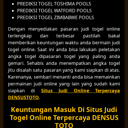
PREDIKSI TOGEL TOSHIMA POOLS
PREDIKSI TOGEL WATFORD POOLS
PREDIKSI TOGEL ZIMBABWE POOLS
Dengan menyediakan pasaran judi togel online
terlengkap dan terbesar pastilah bakal
memberikan keuntungan waktu anda bermain judi
togel online. Saat ini anda bisa lakukan peletakan
angka togel dipasaran togel yang paling anda
gemari. Sehabis anda menempatkan angka togel
jitu disalah satu pasaran yang kami siapkan di atas.
Karenanya, sembari menanti anda bisa memainkan
permainan judi online yang lain yang sudah kami
siapkan di
Situs Judi Online Terpercaya
DENSUSTOTO
.
Keuntungan Masuk Di Situs Judi
Togel Online Terpercaya DENSUS
TOTO