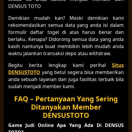
DENSUS TOTO
Demikian mudah kan? Meski demikian kami
rekomendasikan semua data yang anda isi dalam
formulir daftar togel di atas harus benar dan
berlaku. Kenapa? Didorong semua data yang anda
kasih nantunya buat membikin lebih mudah anda
waktu jalankan transaksi depo atau withdraw.
Begitu berita lengkap kami perihal
Situs
DENSUSTOTO
yang betul segera bisa memberikan
anda sebuah layanan dan juga fasilitas terbaik bila
sudah menjadi member kami.
FAQ – Pertanyaan Yang Sering
Ditanyakan Member
DENSUSTOTO
Game Judi Online Apa Yang Ada Di DENSUS