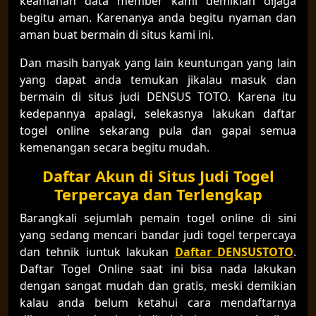
keamanan data member kami demikian dijaga
begitu aman. Karenanya anda begitu nyaman dan
aman buat bermain di situs kami ini.
Dan masih banyak yang lain keuntungan yang lain
yang dapat anda temukan jikalau masuk dan
bermain di situs judi DENSUS TOTO. Karena itu
kedepannya apalagi, selekasnya lakukan daftar
togel online sekarang pula dan gapai semua
kemenangan secara begitu mudah.
Daftar Akun di Situs Judi Togel
Terpercaya dan Terlengkap
Barangkali sejumlah pemain togel online di sini
yang sedang mencari bandar judi togel terpercaya
dan tehnik iuntuk lakukan
Daftar DENSUSTOTO
.
Daftar Togel Online saat ini bisa nada lakukan
dengan sangat mudah dan gratis, meski demikian
kalau anda belum ketahui cara mendaftarnya