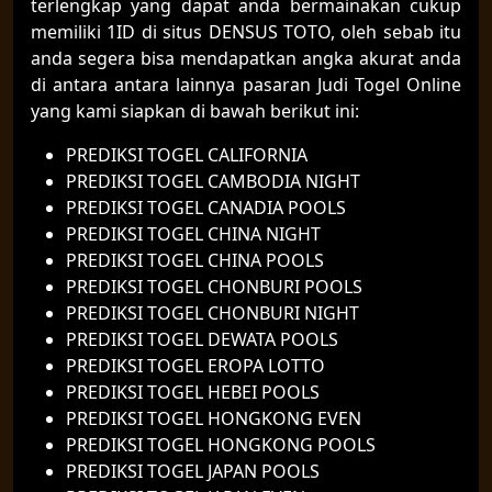
terlengkap yang dapat anda bermainakan cukup
memiliki 1ID di situs DENSUS TOTO, oleh sebab itu
anda segera bisa mendapatkan angka akurat anda
di antara antara lainnya pasaran Judi Togel Online
yang kami siapkan di bawah berikut ini:
PREDIKSI TOGEL CALIFORNIA
PREDIKSI TOGEL CAMBODIA NIGHT
PREDIKSI TOGEL CANADIA POOLS
PREDIKSI TOGEL CHINA NIGHT
PREDIKSI TOGEL CHINA POOLS
PREDIKSI TOGEL CHONBURI POOLS
PREDIKSI TOGEL CHONBURI NIGHT
PREDIKSI TOGEL DEWATA POOLS
PREDIKSI TOGEL EROPA LOTTO
PREDIKSI TOGEL HEBEI POOLS
PREDIKSI TOGEL HONGKONG EVEN
PREDIKSI TOGEL HONGKONG POOLS
PREDIKSI TOGEL JAPAN POOLS