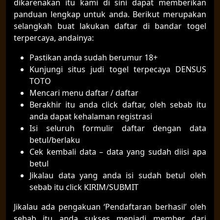
dikarenakan itu kami di sini dapat memberikan
panduan lengkap untuk anda. Berikut merupakan
selangkah buat lakukan daftar di bandar togel
terpercaya, andainya:
Pastikan anda sudah berumur 18+
Kunjungi situs judi togel terpecaya DENSUS
TOTO
Mencari menu daftar / daftar
Berakhir itu anda click daftar, oleh sebab itu
anda dapat kehalaman registrasi
Isi seluruh formulir daftar dengan data
betul/berlaku
Cek kembali data – data yang sudah diisi apa
betul
Jikalau data yang anda isi sudah betul oleh
sebab itu click KIRIM/SUBMIT
Jikalau ada pengakuan ‘Pendaftaran berhasil’ oleh
sebab itu anda sukses menjadi member dari