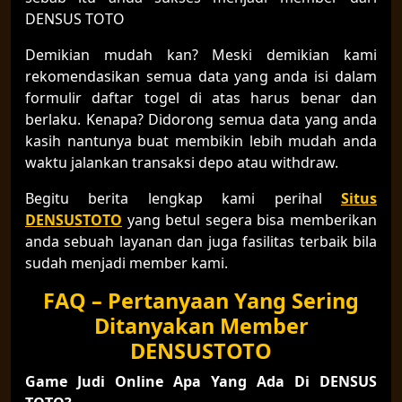
DENSUS TOTO
Demikian mudah kan? Meski demikian kami
rekomendasikan semua data yang anda isi dalam
formulir daftar togel di atas harus benar dan
berlaku. Kenapa? Didorong semua data yang anda
kasih nantunya buat membikin lebih mudah anda
waktu jalankan transaksi depo atau withdraw.
Begitu berita lengkap kami perihal
Situs
DENSUSTOTO
yang betul segera bisa memberikan
anda sebuah layanan dan juga fasilitas terbaik bila
sudah menjadi member kami.
FAQ – Pertanyaan Yang Sering
Ditanyakan Member
DENSUSTOTO
Game Judi Online Apa Yang Ada Di DENSUS