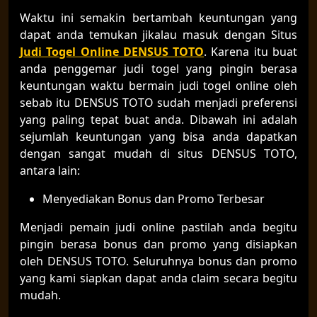
Waktu ini semakin bertambah keuntungan yang
dapat anda temukan jikalau masuk dengan Situs
Judi Togel Online DENSUS TOTO
. Karena itu buat
anda penggemar judi togel yang pingin berasa
keuntungan waktu bermain judi togel online oleh
sebab itu DENSUS TOTO sudah menjadi preferensi
yang paling tepat buat anda. Dibawah ini adalah
sejumlah keuntungan yang bisa anda dapatkan
dengan sangat mudah di situs DENSUS TOTO,
antara lain:
Menyediakan Bonus dan Promo Terbesar
Menjadi pemain judi online pastilah anda begitu
pingin berasa bonus dan promo yang disiapkan
oleh DENSUS TOTO. Seluruhnya bonus dan promo
yang kami siapkan dapat anda claim secara begitu
mudah.