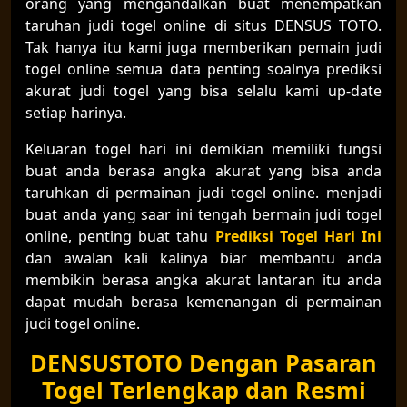
orang yang mengandalkan buat menempatkan
taruhan judi togel online di situs DENSUS TOTO.
Tak hanya itu kami juga memberikan pemain judi
togel online semua data penting soalnya prediksi
akurat judi togel yang bisa selalu kami up-date
setiap harinya.
Keluaran togel hari ini demikian memiliki fungsi
buat anda berasa angka akurat yang bisa anda
taruhkan di permainan judi togel online. menjadi
buat anda yang saar ini tengah bermain judi togel
online, penting buat tahu
Prediksi Togel Hari Ini
dan awalan kali kalinya biar membantu anda
membikin berasa angka akurat lantaran itu anda
dapat mudah berasa kemenangan di permainan
judi togel online.
DENSUSTOTO Dengan Pasaran
Togel Terlengkap dan Resmi