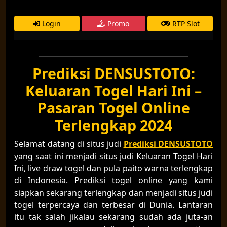
…
Login
Promo
RTP Slot
Prediksi DENSUSTOTO:
Keluaran Togel Hari Ini –
Pasaran Togel Online
Terlengkap 2024
Selamat datang di situs judi
Prediksi DENSUSTOTO
yang saat ini menjadi situs judi Keluaran Togel Hari
Ini, live draw togel dan pula paito warna terlengkap
di Indonesia. Prediksi togel online yang kami
siapkan sekarang terlengkap dan menjadi situs judi
togel terpercaya dan terbesar di Dunia. Lantaran
itu tak salah jikalau sekarang sudah ada juta-an