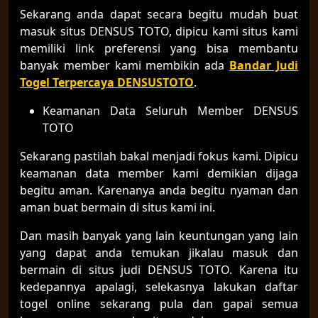
Sekarang anda dapat secara begitu mudah buat
masuk situs DENSUS TOTO, dipicu kami situs kami
memiliki link preferensi yang bisa membantu
banyak member kami membikin ada
Bandar Judi
Togel Terpercaya DENSUSTOTO
.
Keamanan Data Seluruh Member DENSUS
TOTO
Sekarang pastilah bakal menjadi fokus kami. Dipicu
keamanan data member kami demikian dijaga
begitu aman. Karenanya anda begitu nyaman dan
aman buat bermain di situs kami ini.
Dan masih banyak yang lain keuntungan yang lain
yang dapat anda temukan jikalau masuk dan
bermain di situs judi DENSUS TOTO. Karena itu
kedepannya apalagi, selekasnya lakukan daftar
togel online sekarang pula dan gapai semua