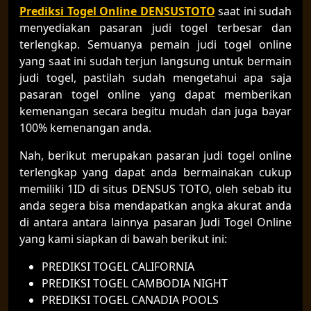
Prediksi Togel Online DENSUSTOTO
saat ini sudah
menyediakan pasaran judi togel terbesar dan
terlengkap. Semuanya pemain judi togel online
yang saat ini sudah terjun langsung untuk bermain
judi togel, pastilah sudah mengetahui apa saja
pasaran togel online yang dapat memberikan
kemenangan secara begitu mudah dan juga bayar
100% kemenangan anda.
Nah, berikut merupakan pasaran judi togel online
terlengkap yang dapat anda bermainakan cukup
memiliki 1ID di situs DENSUS TOTO, oleh sebab itu
anda segera bisa mendapatkan angka akurat anda
di antara antara lainnya pasaran Judi Togel Online
yang kami siapkan di bawah berikut ini:
PREDIKSI TOGEL CALIFORNIA
PREDIKSI TOGEL CAMBODIA NIGHT
PREDIKSI TOGEL CANADIA POOLS