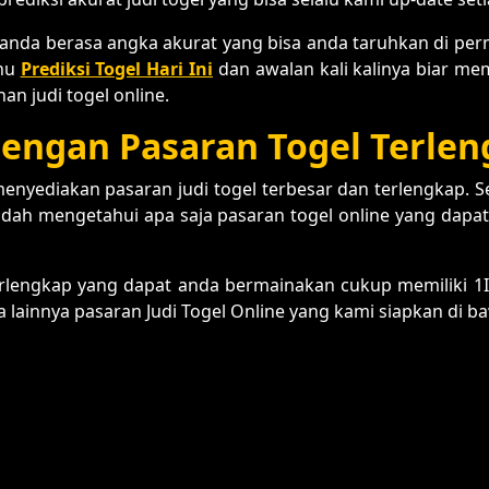
t anda berasa angka akurat yang bisa anda taruhkan di per
ahu
Prediksi Togel Hari Ini
dan awalan kali kalinya biar m
n judi togel online.
ngan Pasaran Togel Terlen
menyediakan pasaran judi togel terbesar dan terlengkap. S
h sudah mengetahui apa saja pasaran togel online yang d
erlengkap yang dapat anda bermainakan cukup memiliki 1
lainnya pasaran Judi Togel Online yang kami siapkan di baw