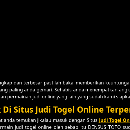
ngkap dan terbesar pastilah bakal memberikan keuntungan 
yang paling anda gemari. Sehabis anda menempatkan angka 
an permainan judi online yang lain yang sudah kami siapk
i Situs Judi Togel Online Ter
t anda temukan jikalau masuk dengan Situs
Judi Togel O
rmain judi togel online oleh sebab itu DENSUS TOTO sud