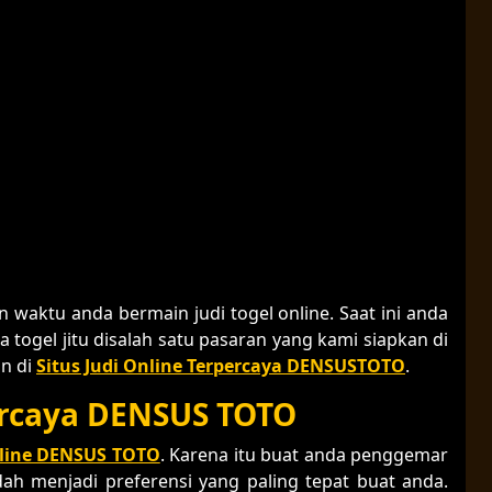
waktu anda bermain judi togel online. Saat ini anda
togel jitu disalah satu pasaran yang kami siapkan di
an di
Situs Judi Online Terpercaya DENSUSTOTO
.
percaya DENSUS TOTO
nline DENSUS TOTO
. Karena itu buat anda penggemar
ah menjadi preferensi yang paling tepat buat anda.