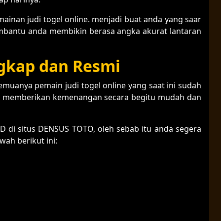
mainan judi togel online. menjadi buat anda yang saar
embantu anda membikin berasa angka akurat lantaran
gkap dan Resmi
emuanya pemain judi togel online yang saat ini sudah
apat memberikan kemenangan secara begitu mudah dan
ID di situs DENSUS TOTO, oleh sebab itu anda segera
ah berikut ini: