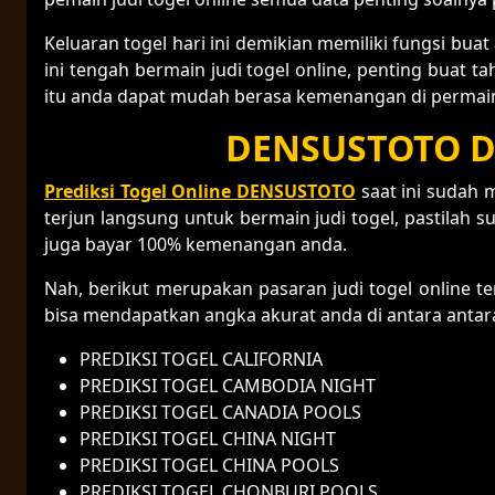
Keluaran togel hari ini demikian memiliki fungsi bua
ini tengah bermain judi togel online, penting buat t
itu anda dapat mudah berasa kemenangan di permaina
DENSUSTOTO De
Prediksi Togel Online DENSUSTOTO
saat ini sudah 
terjun langsung untuk bermain judi togel, pastila
juga bayar 100% kemenangan anda.
Nah, berikut merupakan pasaran judi togel online t
bisa mendapatkan angka akurat anda di antara antara 
PREDIKSI TOGEL CALIFORNIA
PREDIKSI TOGEL CAMBODIA NIGHT
PREDIKSI TOGEL CANADIA POOLS
PREDIKSI TOGEL CHINA NIGHT
PREDIKSI TOGEL CHINA POOLS
PREDIKSI TOGEL CHONBURI POOLS