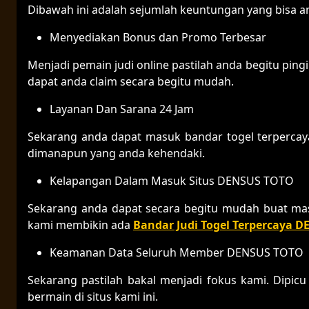
Dibawah ini adalah sejumlah keuntungan yang bisa a
Menyediakan Bonus dan Promo Terbesar
Menjadi pemain judi online pastilah anda begitu pi
dapat anda claim secara begitu mudah.
Layanan Dan Sarana 24 Jam
Sekarang anda dapat masuk bandar togel terperca
dimanapun yang anda kehendaki.
Kelapangan Dalam Masuk Situs DENSUS TOTO
Sekarang anda dapat secara begitu mudah buat mas
kami membikin ada
Bandar Judi Togel Terpercaya
Keamanan Data Seluruh Member DENSUS TOTO
Sekarang pastilah bakal menjadi fokus kami. Dip
bermain di situs kami ini.