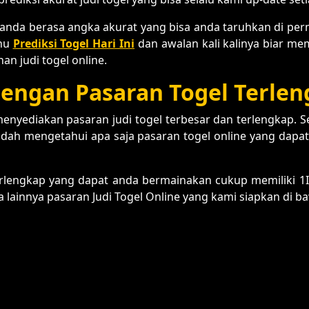
t anda berasa angka akurat yang bisa anda taruhkan di per
ahu
Prediksi Togel Hari Ini
dan awalan kali kalinya biar m
n judi togel online.
ngan Pasaran Togel Terlen
menyediakan pasaran judi togel terbesar dan terlengkap. S
h sudah mengetahui apa saja pasaran togel online yang d
erlengkap yang dapat anda bermainakan cukup memiliki 1
lainnya pasaran Judi Togel Online yang kami siapkan di baw