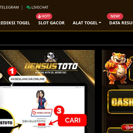
TELEGRAM
LIVECHAT
REDIKSI TOGEL
SLOT GACOR
ALAT TOGEL
DATA RESU