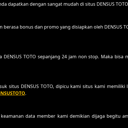
nda dapatkan dengan sangat mudah di situs DENSUS TOTO, 
ngin berasa bonus dan promo yang disiapkan oleh DENSUS
ya DENSUS TOTO sepanjang 24 jam non stop. Maka bisa
uk situs DENSUS TOTO, dipicu kami situs kami memiliki
 DENSUSTOTO
.
icu keamanan data member kami demikian dijaga begitu 