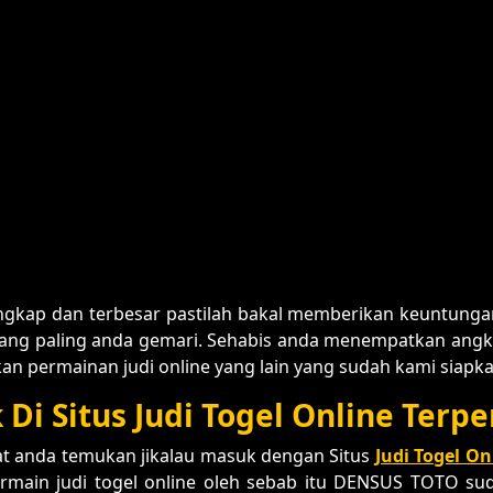
ngkap dan terbesar pastilah bakal memberikan keuntungan 
yang paling anda gemari. Sehabis anda menempatkan angka 
an permainan judi online yang lain yang sudah kami siapk
i Situs Judi Togel Online Ter
t anda temukan jikalau masuk dengan Situs
Judi Togel O
rmain judi togel online oleh sebab itu DENSUS TOTO sud