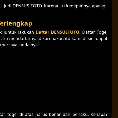
us judi DENSUS TOTO. Karena itu kedepannya apalagi,
 Terlengkap
ik iuntuk lakukan
Daftar DENSUSTOTO
. Daftar Togel
cara mendaftarnya dikarenakan itu kami di sini dapat
rpercaya, andainya:
r togel di atas harus benar dan berlaku. Kenapa?