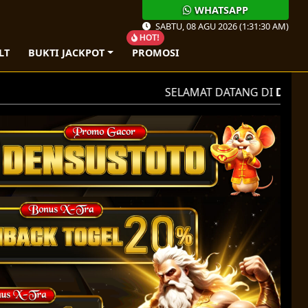
WHATSAPP
SABTU, 08 AGU 2026 (
1:31:31 AM
)
LT
BUKTI JACKPOT
PROMOSI
SELAMAT DATANG DI
DENSUS