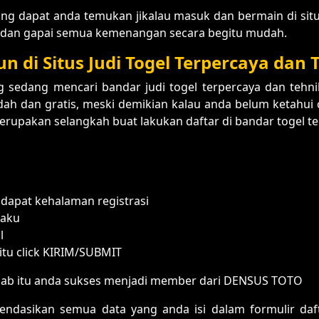
ng dapat anda temukan jikalau masuk dan bermain di sit
la dan gapai semua kemenangan secara begitu mudah.
n di Situs Judi Togel Terpercaya dan
ng sedang mencari bandar judi togel terpercaya dan tehn
ah dan gratis, meski demikian kalau anda belum ketahui 
upakan selangkah buat lakukan daftar di bandar togel te
O
a dapat kehalaman registrasi
laku
l
 itu click KIRIM/SUBMIT
sebab itu anda sukses menjadi member dari DENSUS TOTO
dasikan semua data yang anda isi dalam formulir dafta