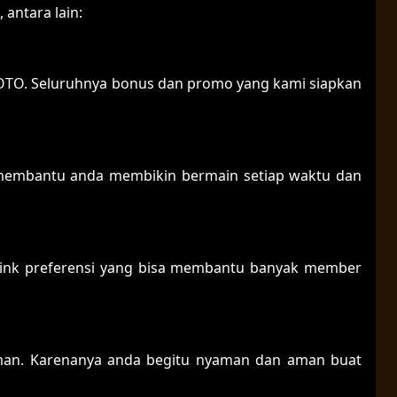
antara lain:
 TOTO. Seluruhnya bonus dan promo yang kami siapkan
 membantu anda membikin bermain setiap waktu dan
 link preferensi yang bisa membantu banyak member
aman. Karenanya anda begitu nyaman dan aman buat