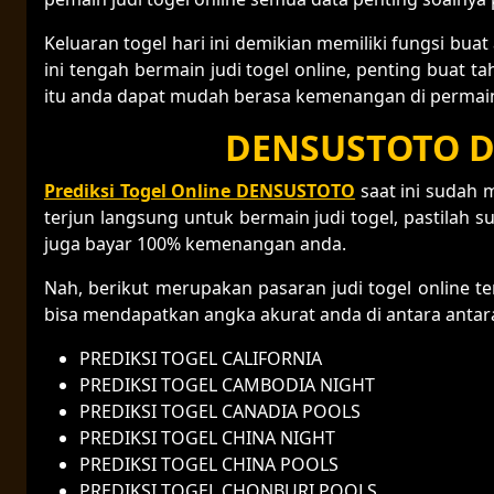
Keluaran togel hari ini demikian memiliki fungsi bua
ini tengah bermain judi togel online, penting buat t
itu anda dapat mudah berasa kemenangan di permaina
DENSUSTOTO De
Prediksi Togel Online DENSUSTOTO
saat ini sudah 
terjun langsung untuk bermain judi togel, pastila
juga bayar 100% kemenangan anda.
Nah, berikut merupakan pasaran judi togel online t
bisa mendapatkan angka akurat anda di antara antara 
PREDIKSI TOGEL CALIFORNIA
PREDIKSI TOGEL CAMBODIA NIGHT
PREDIKSI TOGEL CANADIA POOLS
PREDIKSI TOGEL CHINA NIGHT
PREDIKSI TOGEL CHINA POOLS
PREDIKSI TOGEL CHONBURI POOLS