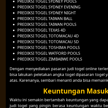
PREDIKSI TOGEL SYDNEY POOLS
PREDIKSI TOGEL SYDNEY EVENING
PREDIKSI TOGEL SYDNEY NIGHT
PREDIKSI TOGEL TAIWAN BALL
PREDIKSI TOGEL TAIWAN POOLS
PREDIKSI TOGEL TEXAS 4D
PREDIKSI TOGEL TOTOMACAU 4D
PREDIKSI TOGEL TOTOMACAU 5D
PREDIKSI TOGEL TOSHIMA POOLS
PREDIKSI TOGEL WATFORD POOLS
PREDIKSI TOGEL ZIMBABWE POOLS
Dengan menyediakan pasaran judi togel online terle
bisa lakukan peletakan angka togel dipasaran togel 
atas. Karenanya, sembari menanti anda bisa memaink
Keuntungan Masuk D
Waktu ini semakin bertambah keuntungan yang dapa
judi togel yang pingin berasa keuntungan waktu be