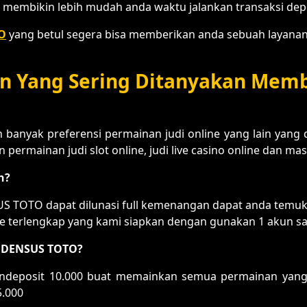
 membikin lebih mudah anda waktu jalankan transaksi dep
O
yang betul segera bisa memberikan anda sebuah layanan 
an Yang Sering Ditanyakan Me
anyak preferensi permainan judi online yang lain yang 
permainan judi slot online, judi live casino online dan mas
n?
NSUS TOTO dapat dilunasi full kemenangan dapat anda te
line terlengkap yang kami siapkan dengan gunakan 1 akun sa
i DENSUS TOTO?
ndeposit 10.000 buat memainkan semua permainan yang
5.000