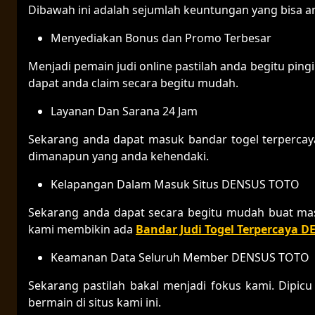
Dibawah ini adalah sejumlah keuntungan yang bisa a
Menyediakan Bonus dan Promo Terbesar
Menjadi pemain judi online pastilah anda begitu pi
dapat anda claim secara begitu mudah.
Layanan Dan Sarana 24 Jam
Sekarang anda dapat masuk bandar togel terperca
dimanapun yang anda kehendaki.
Kelapangan Dalam Masuk Situs DENSUS TOTO
Sekarang anda dapat secara begitu mudah buat mas
kami membikin ada
Bandar Judi Togel Terpercaya
Keamanan Data Seluruh Member DENSUS TOTO
Sekarang pastilah bakal menjadi fokus kami. Dip
bermain di situs kami ini.