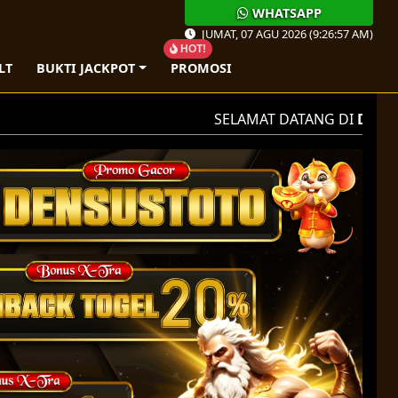
WHATSAPP
JUMAT, 07 AGU 2026 (
9:26:58 AM
)
LT
BUKTI JACKPOT
PROMOSI
SELAMAT DATANG DI
DENSUST