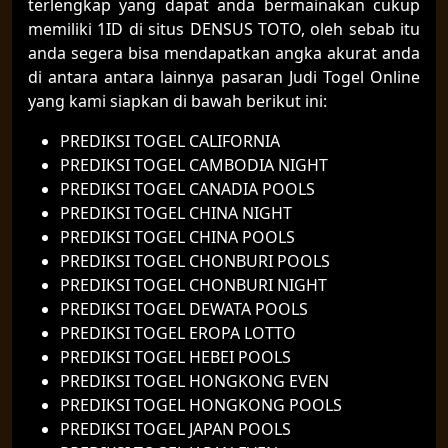
terlengkap yang dapat anda bermainakan cukup
memiliki 1ID di situs DENSUS TOTO, oleh sebab itu
anda segera bisa mendapatkan angka akurat anda
di antara antara lainnya pasaran Judi Togel Online
yang kami siapkan di bawah berikut ini:
PREDIKSI TOGEL CALIFORNIA
PREDIKSI TOGEL CAMBODIA NIGHT
PREDIKSI TOGEL CANADIA POOLS
PREDIKSI TOGEL CHINA NIGHT
PREDIKSI TOGEL CHINA POOLS
PREDIKSI TOGEL CHONBURI POOLS
PREDIKSI TOGEL CHONBURI NIGHT
PREDIKSI TOGEL DEWATA POOLS
PREDIKSI TOGEL EROPA LOTTO
PREDIKSI TOGEL HEBEI POOLS
PREDIKSI TOGEL HONGKONG EVEN
PREDIKSI TOGEL HONGKONG POOLS
PREDIKSI TOGEL JAPAN POOLS