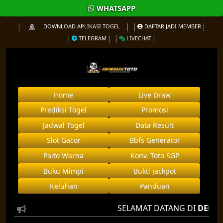
WHATSAPP
DOWNLOAD APLIKASI TOGEL
DAFTAR JADI MEMBER
TELEGRAM
LIVECHAT
Home
Live Draw
Prediksi Togel
Promosi
Jadwal Togel
Data Result
Slot Gacor
Bbfs Generator
Paito Warna
Konv. Toto SGP
Buku Mimpi
Bukti Jackpot
Keluhan
Panduan
SELAMAT DATANG DI
DENSU