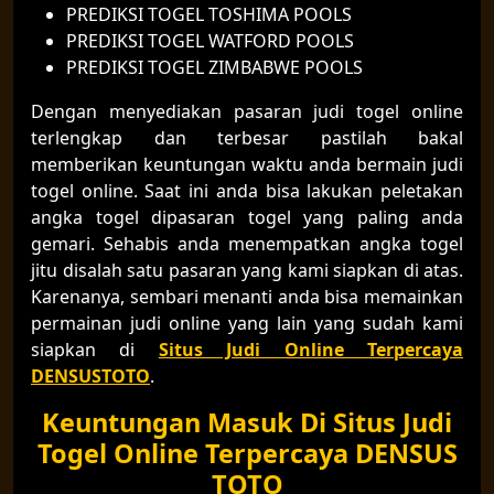
PREDIKSI TOGEL TOSHIMA POOLS
PREDIKSI TOGEL WATFORD POOLS
PREDIKSI TOGEL ZIMBABWE POOLS
Dengan menyediakan pasaran judi togel online
terlengkap dan terbesar pastilah bakal
memberikan keuntungan waktu anda bermain judi
togel online. Saat ini anda bisa lakukan peletakan
angka togel dipasaran togel yang paling anda
gemari. Sehabis anda menempatkan angka togel
jitu disalah satu pasaran yang kami siapkan di atas.
Karenanya, sembari menanti anda bisa memainkan
permainan judi online yang lain yang sudah kami
siapkan di
Situs Judi Online Terpercaya
DENSUSTOTO
.
Keuntungan Masuk Di Situs Judi
Togel Online Terpercaya DENSUS
TOTO